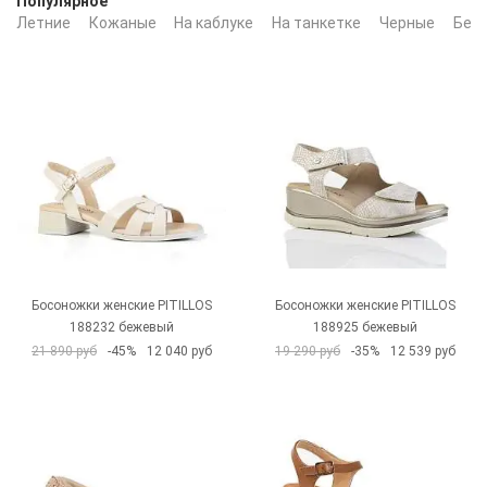
Популярное
Летние
Кожаные
На каблуке
На танкетке
Черные
Бел
Босоножки женские PITILLOS
Босоножки женские PITILLOS
188232 бежевый
188925 бежевый
21 890 руб
-45%
12 040 руб
19 290 руб
-35%
12 539 руб