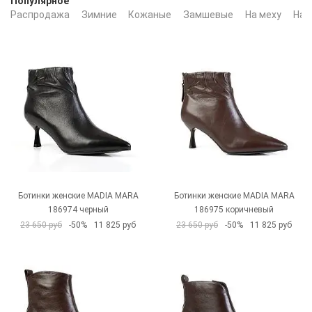
Популярное
Распродажа
Зимние
Кожаные
Замшевые
На меху
На 
Ботинки женские MADIA MARA
Ботинки женские MADIA MARA
186974 черный
186975 коричневый
23 650 руб
-50%
11 825 руб
23 650 руб
-50%
11 825 руб