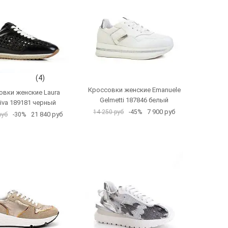
(4)
Кроссовки женские Emanuele
овки женские Laura
Gelmetti 187846 белый
riva 189181 черный
7 900 руб
14 250 руб
-45%
21 840 руб
руб
-30%