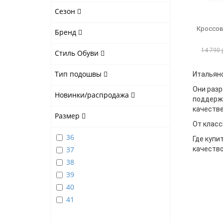
Сезон
Кроссов
Бренд
14 790 
Стиль Обуви
Тип подошвы
Итальянс
Они раз
Новинки/распродажа
поддержк
качестве
Размер
От класс
36
Где купи
37
качество
38
39
40
41