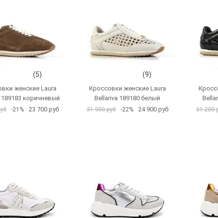
(5)
(9)
вки женские Laura
Кроссовки женские Laura
Кросс
va 189183 коричневый
Bellariva 189180 белый
Bella
23 700 руб
24 900 руб
руб
-21%
31 900 руб
-22%
31 200 