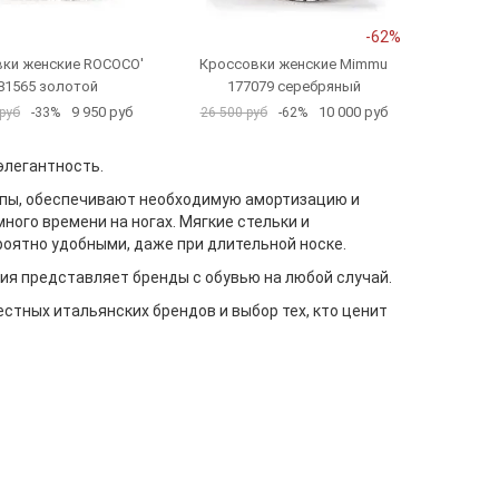
-62%
ки женские ROCOCO'
Кроссовки женские Mimmu
81565 золотой
177079 серебряный
9 950 руб
10 000 руб
руб
-33%
26 500 руб
-62%
элегантность.
опы, обеспечивают необходимую амортизацию и
ного времени на ногах. Мягкие стельки и
оятно удобными, даже при длительной носке.
ия представляет бренды с обувью на любой случай.
естных итальянских брендов и выбор тех, кто ценит