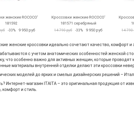
ки женские ROCOCO'
Кроссовки женские ROCOCO'
Кроссов
181592
181571 серебряный
1
9 950 руб
9 950 руб
руб
-33%
14 790 руб
-33%
14 790 
кие женские кроссовки идеально сочетают качество, комфорт и 
рабатываются с учетом анатомических особенностей женской ст
у, что особенно важно для активных женщин, которые проводят м
нные материалы внутренней отделки делают эти кроссовки невер
ических моделей до ярких и смелых дизайнерских решений – Итал
ть? Интернет-магазин ITAITA – это оригинальная продукция от изв
, комфорт и стиль.