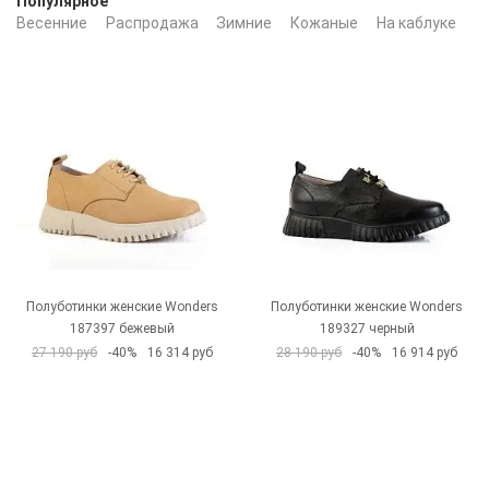
Популярное
Весенние
Распродажа
Зимние
Кожаные
На каблуке
Ч
Полуботинки женские Wonders
Полуботинки женские Wonders
187397 бежевый
189327 черный
27 190 руб
-40%
16 314 руб
28 190 руб
-40%
16 914 руб