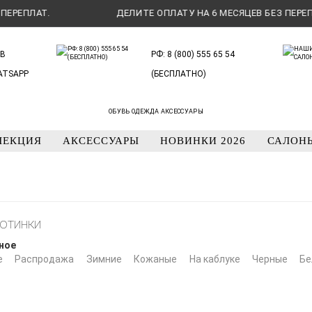
ПЛАТ.
ДЕЛИТЕ ОПЛАТУ НА 6 МЕСЯЦЕВ БЕЗ ПЕРЕПЛАТ.
В
РФ: 8 (800) 555 65 54
ATSAPP
(БЕСПЛАТНО)
ОБУВЬ ОДЕЖДА АКСЕССУАРЫ
ЛЕКЦИЯ
АКСЕССУАРЫ
НОВИНКИ 2026
САЛОН
отинки
ное
е
Распродажа
Зимние
Кожаные
На каблуке
Черные
Бе