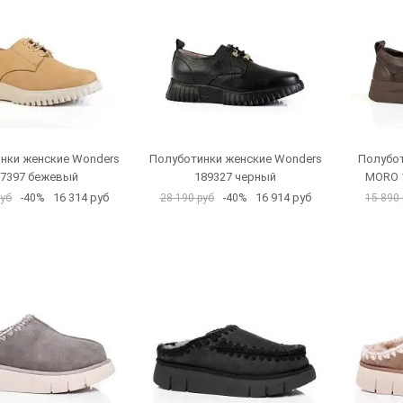
нки женские Wonders
Полуботинки женские Wonders
Полубот
87397 бежевый
189327 черный
MORO 
16 314 руб
16 914 руб
руб
-40%
28 190 руб
-40%
15 890 