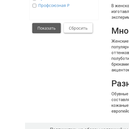
Профсоюзная Р
В женско
изготавл
эксперим
Мно
Женские 
популярн
оттенков
полуботи
брюками 
акцентом
Раз
Обувные 
составля
кожаные 
европейс