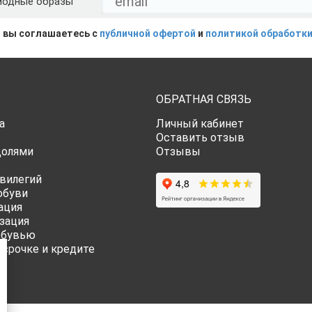
модные образы
 вы соглашаетесь с
публичной офертой
и
политикой обработки
ОБРАТНАЯ СВЯЗЬ
а
Личный кабинет
Оставить отзыв
Долями
Отзывы
вилегий
обуви
ация
зация
обувью
ссрочке и кредите