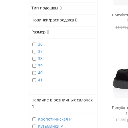
Тип подошвы
Полубот
Новинки/распродажа
11 040 
Размер
36
37
38
39
40
41
Наличие в розничных салонах
Полубот
1
Кропоткинская Р
10 350 
Кузьминки Р