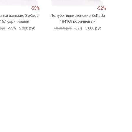
-55%
-52%
инки женские SeKada
Полуботинки женские SeKada
167 коричневый
184169 коричневый
5 000 руб
5 000 руб
руб
-55%
10 350 руб
-52%