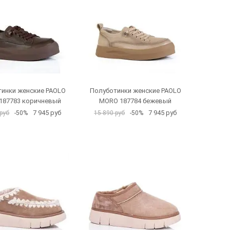
инки женские PAOLO
Полуботинки женские PAOLO
187783 коричневый
MORO 187784 бежевый
7 945 руб
7 945 руб
руб
-50%
15 890 руб
-50%