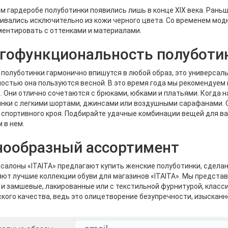
м гардеробе полуботинки появились лишь в конце XIX века. Рань
ивались исключительно из кожи черного цвета. Со временем мод
ентировать с оттенками и материалами.
гофункциональность полуботи
полуботинки гармонично впишутся в любой образ, это универсаль
остью она пользуются весной. В это время года мы рекомендуем
. Они отлично сочетаются с брюками, юбками и платьями. Когда 
нки с легкими шортами, джинсами или воздушными сарафанами. 
спортивного кроя. Подбирайте удачные комбинации вещей для ва
 в нем.
нообразный ассортимент
салоны «ITAITA» предлагают купить женские полуботинки, сделан
ют лучшие коллекции обуви для магазинов «ITAITA». Мы предст
и замшевые, лакированные или с текстильной фурнитурой, класси
кого качества, ведь это олицетворение безупречности, изысканно