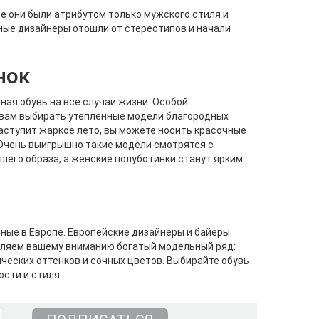
ше они были атрибутом только мужского стиля и
ные дизайнеры отошли от стереотипов и начали
нок
ная обувь на все случаи жизни. Особой
 вам выбирать утепленные модели благородных
наступит жаркое лето, вы можете носить красочные
Очень выигрышно такие модели смотрятся с
шего образа, а женские полуботинки станут ярким
ные в Европе. Европейские дизайнеры и байеры
авляем вашему вниманию богатый модельный ряд:
ческих оттенков и сочных цветов. Выбирайте обувь
сти и стиля.