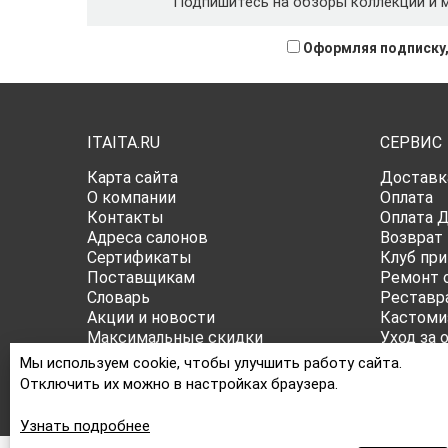
Подпишитесь на обзоры коллекций и 
Оформляя подписку,
ITAITA.RU
СЕРВИС
Карта сайта
Доставк
О компании
Оплата
Контакты
Оплата 
Адреса салонов
Возврат
Сертификаты
Клуб при
Поставщикам
Ремонт 
Словарь
Реставр
Акции и новости
Кастоми
Максимальные скидки
Уход за 
Публичная оферта
Все о ра
Мы используем cookie, чтобы улучшить работу сайта.
Политика конфиденциальности
Отключить их можно в настройках браузера.
Узнать подробнее