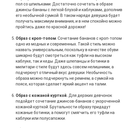
пол со шпильками. Достаточно сочетать в образе
джинсы-бананы с легкой блузой и каблуками, дополнив
его необычной сумкой. В таком наряде девушка будет
получать максимум внимания, и в нем спокойно можно
пройтись даже по красной дорожке!
Образ с кроп-топом
. Сочетание бананов с кроп-топом
одно из модных и современных. Такой стиль можно
назвать универсальным, поскольку в качестве обуви
шикарно будут смотреться как туфли на высоком
каблуке, так и кеды. Даже шлепанцы и ботинки в
милитари-стиле будут здесь совсем нелишними, а
подчеркнут отличный вкус девушки. Необычность
образа можно подчеркнуть не ремнем, а сумкой на
поясе, которая сделает яркий акцент на талии.
Образ с кожаной курткой.
Для дерзких девчонок
подойдет сочетание джинсов-бананов с укороченной
кожаной курткой. Брутальности образу придадут
кожаные ботинки, а помогут смягчить его туфли на
каблуки или полусапожки.