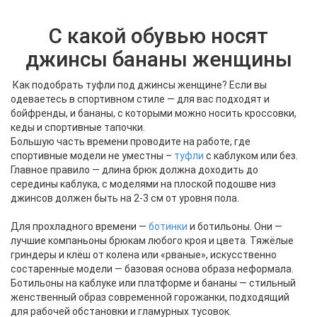
С какой обувью носят
джинсы бананы женщины
Как подобрать туфли под джинсы женщине? Если вы
одеваетесь в спортивном стиле — для вас подходят и
бойфренды, и бананы, с которыми можно носить кроссовки,
кеды и спортивные тапочки.
Большую часть времени проводите на работе, где
спортивные модели не уместны –
туфли
с каблуком или без.
Главное правило — длина брюк должна доходить до
середины каблука, с моделями на плоской подошве низ
джинсов должен быть на 2-3 см от уровня пола.
Для прохладного времени —
ботинки
и ботильоны. Они —
лучшие компаньоны брюкам любого кроя и цвета. Тяжёлые
гриндеры и клёш от колена или «рваные», искусственно
состаренные модели — базовая основа образа неформала.
Ботильоны на каблуке или платформе и бананы — стильный
женственный образ современной горожанки, подходящий
для рабочей обстановки и гламурных тусовок.