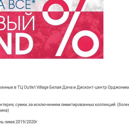
женные в ТЦ Outlet Village Белая Дача и Дисконт-центр Орджоники
алантерея, сумки, за исключением лимитированных коллекций (бо
зина)
ень-зима 2019/2020г