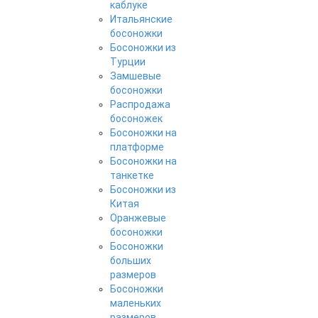
каблуке
Итальянские
босоножки
Босоножки из
Турции
Замшевые
босоножки
Распродажа
босоножек
Босоножки на
платформе
Босоножки на
танкетке
Босоножки из
Китая
Оранжевые
босоножки
Босоножки
больших
размеров
Босоножки
маленьких
размеров