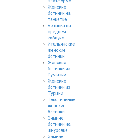
платформе
Женские
ботинки на
танкетке
Ботинки на
среднем
каблуке
Итальянские
женские
ботинки
Женские
ботинки из
Румынии
Женские
ботинки из
Турции
Текстильные
женские
ботинки
Зимние
ботинки на
шнуровке
Зимние