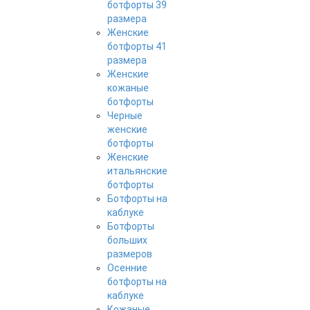
ботфорты 39
размера
Женские
ботфорты 41
размера
Женские
кожаные
ботфорты
Черные
женские
ботфорты
Женские
итальянские
ботфорты
Ботфорты на
каблуке
Ботфорты
больших
размеров
Осенние
ботфорты на
каблуке
Кожаные