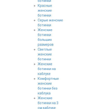
ботинки
Красные
женские
ботинки
Серые женские
ботинки
Женские
ботинки
больших
размеров
Светлые
женские
ботинки
Женские
ботинки на
каблуке
Комфортные
женские
ботинки без
каблука
Женские
ботинки на 3
см каблуке