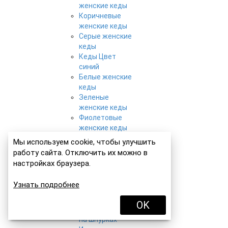
женские кеды
Коричневые
женские кеды
Серые женские
кеды
Кеды Цвет
синий
Белые женские
кеды
Зеленые
женские кеды
Фиолетовые
женские кеды
Кеды
Мы используем cookie, чтобы улучшить
Материал
работу сайта. Отключить их можно в
текстиль
настройках браузера.
Замшевые
женские кеды
Узнать подробнее
Кожаные
женские кеды
OK
Женские кеды
на шнурках