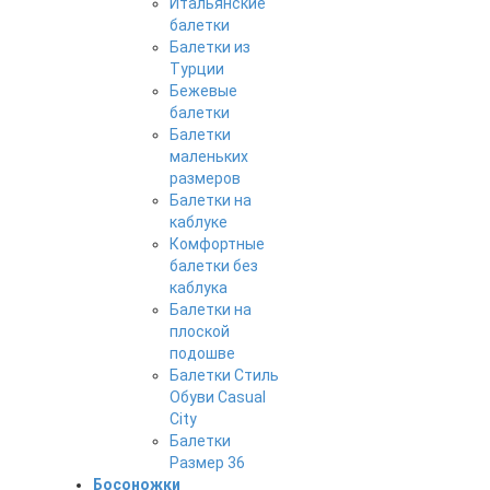
Итальянские
балетки
Балетки из
Турции
Бежевые
балетки
Балетки
маленьких
размеров
Балетки на
каблуке
Комфортные
балетки без
каблука
Балетки на
плоской
подошве
Балетки Стиль
Обуви Casual
City
Балетки
Размер 36
Босоножки