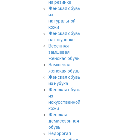
на резинке
Женская обувь
из
натуральной
кожи
Женская обувь
на шнуровке
Весенняя
замшевая
женская обувь
Замшевая
женская обувь
Женская обувь
из нубука
Женская обувь
из
искусственной
кожи
Женская
демисезонная
обувь
Недорогая
женская обувь