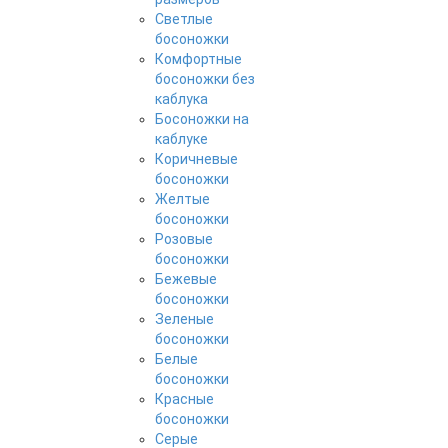
Светлые
босоножки
Комфортные
босоножки без
каблука
Босоножки на
каблуке
Коричневые
босоножки
Желтые
босоножки
Розовые
босоножки
Бежевые
босоножки
Зеленые
босоножки
Белые
босоножки
Красные
босоножки
Серые