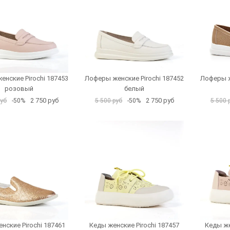
нские Pirochi 187453
Лоферы женские Pirochi 187452
Лоферы ж
розовый
белый
2 750 руб
2 750 руб
руб
-50%
5 500 руб
-50%
5 500 
нские Pirochi 187461
Кеды женские Pirochi 187457
Кеды же