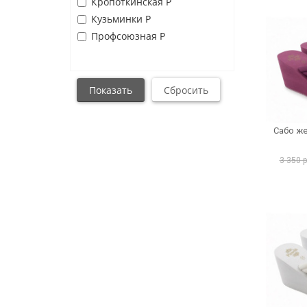
Кропоткинская Р
Кузьминки Р
Профсоюзная Р
Сабо же
3 350 