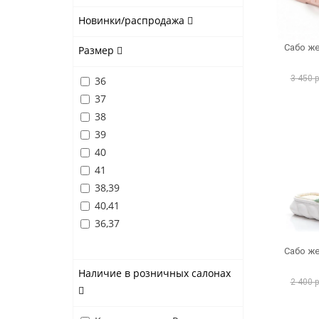
Новинки/распродажа
Сабо же
Размер
3 450 
36
37
38
39
40
41
38,39
40,41
36,37
Сабо же
Наличие в розничных салонах
2 400 