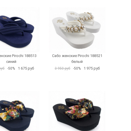
нские Pirochi 188513
Сабо женские Pirochi 188521
синий
белый
1 675 руб
1 975 руб
руб
-50%
3 950 руб
-50%