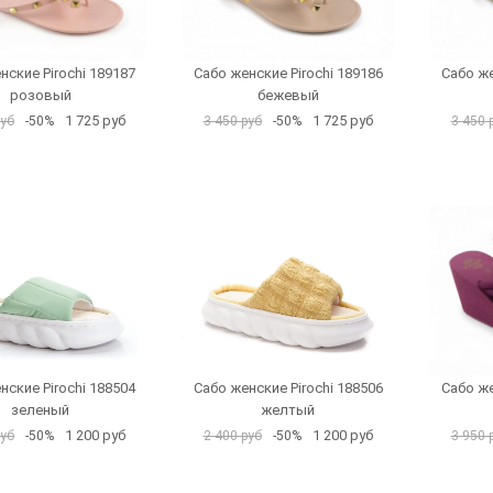
нские Pirochi 189187
Сабо женские Pirochi 189186
Сабо же
розовый
бежевый
1 725 руб
1 725 руб
руб
-50%
3 450 руб
-50%
3 450 
нские Pirochi 188504
Сабо женские Pirochi 188506
Сабо же
зеленый
желтый
1 200 руб
1 200 руб
руб
-50%
2 400 руб
-50%
3 950 