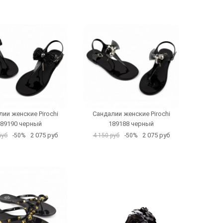
ии женские Pirochi
Сандалии женские Pirochi
89190 черный
189188 черный
2 075 руб
2 075 руб
руб
-50%
4 150 руб
-50%