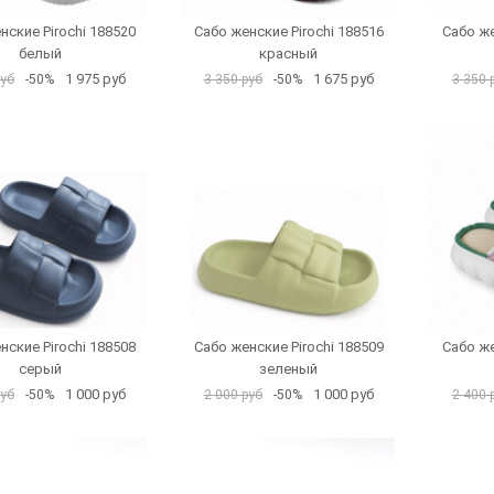
нские Pirochi 188520
Сабо женские Pirochi 188516
Сабо же
белый
красный
1 975 руб
1 675 руб
руб
-50%
3 350 руб
-50%
3 350 
нские Pirochi 188508
Сабо женские Pirochi 188509
Сабо же
серый
зеленый
1 000 руб
1 000 руб
руб
-50%
2 000 руб
-50%
2 400 