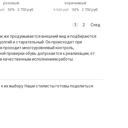
розовый
коричневый
2 750 руб
2 750 руб
руб
-50%
5 500 руб
-50%
1
2
След.
ак же продумывается внешний вид и подбираются
долгий и старательный. Он происходит при
я проходит многоуровневый контроль,
ой проверки обувь допускается к реализации, от
за качественным исполнением работы.
и к их выбору. Наши стилисты готовы поделиться