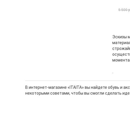
5 500 
Эскизы м
материал
строжайш
осуществ
момента 
.
В интернет-магазине «ITAITA» вы найдете обувь и ак
некоторыми советами, чтобы вы смогли сделать иде