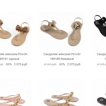
ии женские Pirochi
Сандалии женские Pirochi
Сандал
89191 черный
189189 бежевый
1
2 075 руб
2 075 руб
руб
-50%
4 150 руб
-50%
4 150 