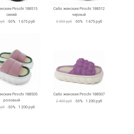
нские Pirochi 188515
Сабо женские Pirochi 188512
синий
черный
1 675 руб
1 675 руб
руб
-50%
3 350 руб
-50%
нские Pirochi 188505
Сабо женские Pirochi 188507
розовый
1 200 руб
2 400 руб
-50%
1 200 руб
руб
-50%