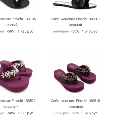
нские Pirochi 189185
Сабо женские Pirochi 188501
черный
черный
1 725 руб
1 545 руб
руб
-50%
3 090 руб
-50%
нские Pirochi 188523
Сабо женские Pirochi 188518
красный
красный
1 975 руб
1 975 руб
руб
-50%
3 950 руб
-50%