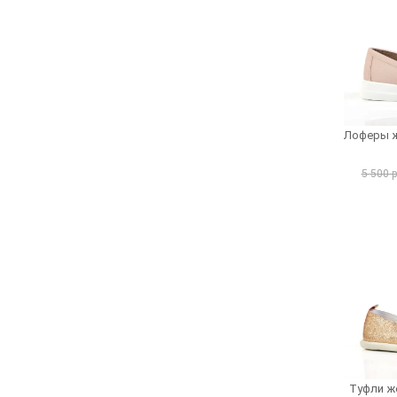
Лоферы же
5 500 
Туфли же