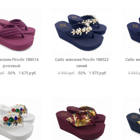
нские Pirochi 188514
Сабо женские Pirochi 188522
Сабо же
розовый
синий
1 675 руб
1 975 руб
руб
-50%
3 950 руб
-50%
3 350 