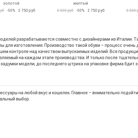
золотой
желтый
2 750 руб
2 750 руб
руб
-50%
5 500 руб
-50%
5 500 
оделей разрабатываются совместно с дизайнерами из Италии. Т
ы для изготовления. Производство такой обуви – процесс очень 
ем контроле над качеством выпускаемых изделий. Вся продукци
ляемый на каждом этапе производства. И только после тщательн
задумки модели, до последнего штриха на упаковке фирма бдит 
сессуары на любой вкус и кошелек. Главное – внимательно подойт
альный выбор.