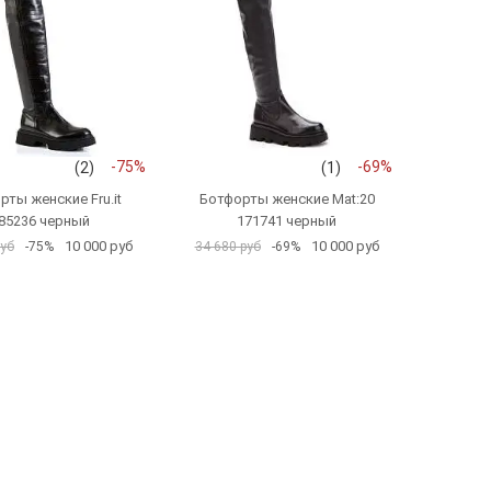
-75%
-69%
(2)
(1)
рты женские Fru.it
Ботфорты женские Mat:20
85236 черный
171741 черный
10 000 руб
10 000 руб
руб
-75%
34 680 руб
-69%