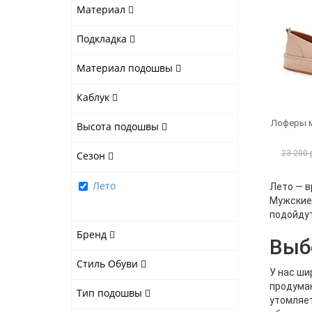
Материал
Подкладка
Материал подошвы
Каблук
Лоферы м
Высота подошвы
23 200 
Сезон
Лето
Лето — в
Мужские 
подойдут
Бренд
Выб
Стиль Обуви
У нас ши
продуман
Тип подошвы
утомляет