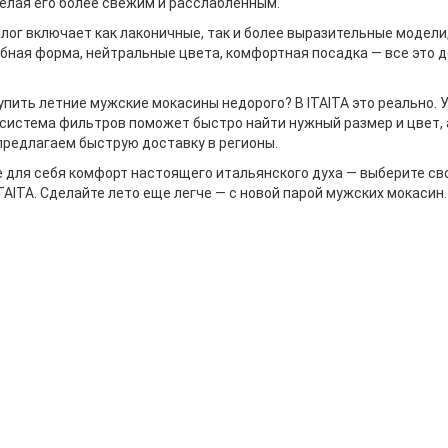
делая его более свежим и расслабленным.
лог включает как лаконичные, так и более выразительные модел
обная форма, нейтральные цвета, комфортная посадка — все это
упить летние мужские мокасины недорого? В ITAITA это реально. 
система фильтров поможет быстро найти нужный размер и цвет,
предлагаем быструю доставку в регионы.
 для себя комфорт настоящего итальянского духа — выберите сво
TAITA. Сделайте лето еще легче — с новой парой мужских мокасин.