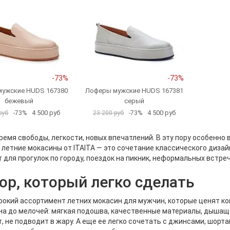
-73%
-73%
ужские HUDS 167380
Лоферы мужские HUDS 167381
бежевый
серый
4 500 руб
4 500 руб
руб
-73%
23 200 руб
-73%
ремя свободы, легкости, новых впечатлений. В эту пору особенно 
летние мокасины от ITAITA — это сочетание классического дизай
 для прогулок по городу, поездок на пикник, неформальных встре
ор, который легко сделать
рокий ассортимент летних мокасин для мужчин, которые ценят ко
а до мелочей: мягкая подошва, качественные материалы, дышащая
, не подводит в жару. А еще ее легко сочетать с джинсами, шорт