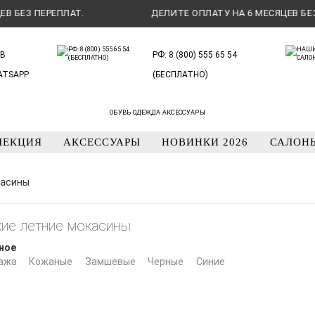
БЕЗ ПЕРЕПЛАТ.
ДЕЛИТЕ ОПЛАТУ НА 6 МЕСЯЦЕВ БЕЗ ПЕ
В
РФ: 8 (800) 555 65 54
ATSAPP
(БЕСПЛАТНО)
ОБУВЬ ОДЕЖДА АКСЕССУАРЫ
ЛЕКЦИЯ
АКСЕССУАРЫ
НОВИНКИ 2026
САЛОН
касины
ие летние мокасины
ное
ажа
Кожаные
Замшевые
Черные
Синие