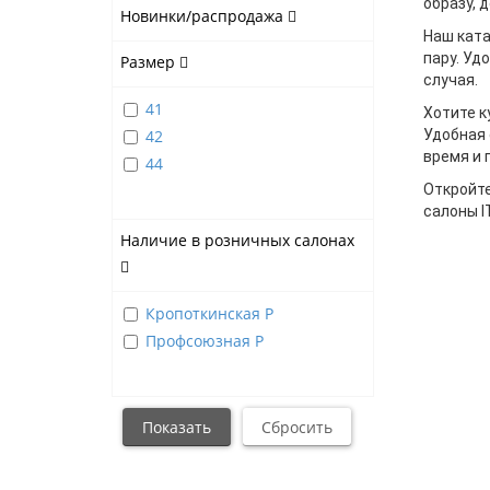
образу, 
Новинки/распродажа
Наш ката
пару. Уд
Размер
случая.
41
Хотите к
42
Удобная 
время и 
44
Откройте
салоны I
Наличие в розничных салонах
Кропоткинская Р
Профсоюзная Р