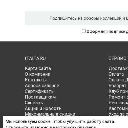
Подпишитесь на обзоры коллекций и 
Оформляя подписку,
ITAITA.RU
СЕРВИС
Карта сайта
Доставк
О компании
Оплата
Контакты
Оплата 
Адреса салонов
Возврат
Сертификаты
Клуб при
Поставщикам
Ремонт 
Словарь
Реставр
Акции и новости
Кастоми
Максимальные скидки
Уход за 
Публичная оферта
Все о ра
Мы используем cookie, чтобы улучшить работу сайта.
Политика конфиденциальности
Отключить их можно в настройках браузера.