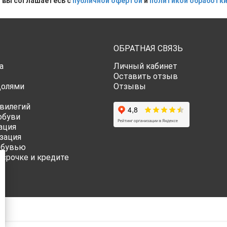
 вы соглашаетесь с
публичной офертой
и
политикой обработки
ОБРАТНАЯ СВЯЗЬ
а
Личный кабинет
Оставить отзыв
Долями
Отзывы
вилегий
обуви
ация
зация
обувью
ссрочке и кредите