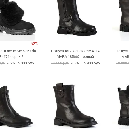
-52%
оги женские SeKada
Полусапоги женские MADIA
Полуса
84171 черный
MARA 185662 черный
MAR
5 000 руб
15 900 руб
руб
-52%
18 650 руб
-15%
19 890 