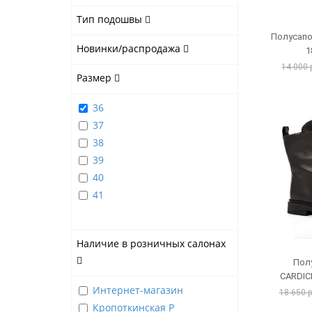
Тип подошвы
Полусапо
Новинки/распродажа
1
14 000 
Размер
36
37
38
39
40
41
Наличие в розничных салонах
Пол
CARDIC
Интернет-магазин
18 650 
Кропоткинская Р