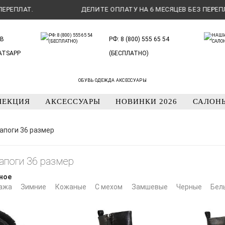
ЛАТ.
ДЕЛИТЕ ОПЛАТУ НА 6 МЕСЯЦЕВ БЕЗ ПЕРЕПЛАТ.
В
РФ: 8 (800) 555 65 54
ATSAPP
(БЕСПЛАТНО)
ОБУВЬ ОДЕЖДА АКСЕССУАРЫ
ЛЕКЦИЯ
АКСЕССУАРЫ
НОВИНКИ 2026
САЛОН
апоги 36 размер
апоги 36 размер
ное
ажа
Зимние
Кожаные
С мехом
Замшевые
Черные
Бел