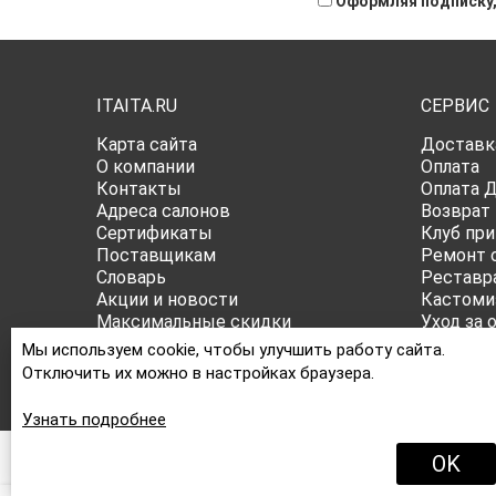
Оформляя подписку,
ITAITA.RU
СЕРВИС
Карта сайта
Доставк
О компании
Оплата
Контакты
Оплата 
Адреса салонов
Возврат
Сертификаты
Клуб при
Поставщикам
Ремонт 
Словарь
Реставр
Акции и новости
Кастоми
Максимальные скидки
Уход за 
Публичная оферта
Все о ра
Мы используем cookie, чтобы улучшить работу сайта.
Политика конфиденциальности
Отключить их можно в настройках браузера.
Узнать подробнее
OK
ПРИНИМАЕМ К ОПЛАТЕ