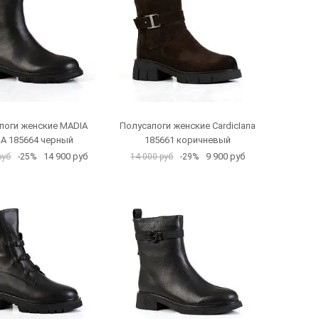
поги женские MADIA
Полусапоги женские CardicIana
A 185664 черный
185661 коричневый
14 900 руб
9 900 руб
руб
-25%
14 000 руб
-29%