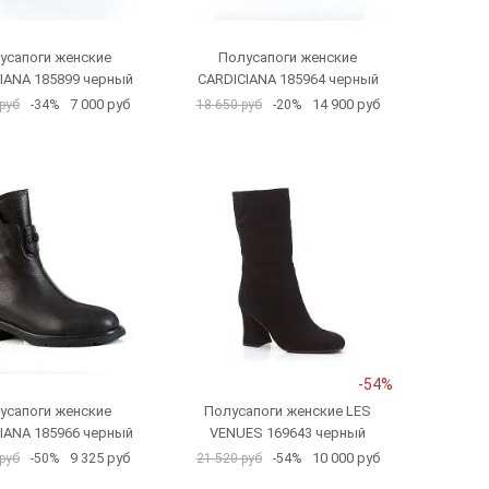
усапоги женские
Полусапоги женские
IANA 185899 черный
CARDICIANA 185964 черный
7 000 руб
14 900 руб
руб
-34%
18 650 руб
-20%
-54%
усапоги женские
Полусапоги женские LES
IANA 185966 черный
VENUES 169643 черный
9 325 руб
10 000 руб
руб
-50%
21 520 руб
-54%