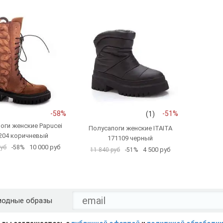
-58%
-51%
(1)
оги женские Papucei
Полусапоги женские ITAITA
204 коричневый
171109 черный
10 000 руб
руб
-58%
4 500 руб
11 840 руб
-51%
модные образы