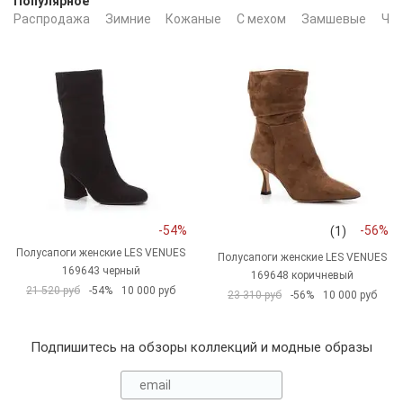
Популярное
Распродажа
Зимние
Кожаные
С мехом
Замшевые
Че
-54%
-56%
(1)
Полусапоги женские LES VENUES
Полусапоги женские LES VENUES
169643 черный
169648 коричневый
21 520 руб
-54%
10 000 руб
23 310 руб
-56%
10 000 руб
Подпишитесь на обзоры коллекций и модные образы