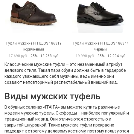
Туфли мужские PITILLOS 186319
Туфли мужские PITILLOS 186344
коричневый
черный
17 690 руб
-25%
13 268 руб
19 990 руб
-35%
12 994 руб
Классические мужские туфли – это незаменимый атрибут
делового стиля. Такая пара обуви должна быть в гардеробе
каждого уважающего себя мужчины, ведь именно они
создают неповторимый респектабельный внешний вид.
Виды мужских туфель
В обувных салонах «ITAITA» вы можете купить различные
модели мужских туфель. Оксфорды – наиболее популярный и
традиционный их вид. Они отличаются строгостью и
закрытой шнуровкой. Такие мужские туфли прекрасно
подходят к строгому деловому костюму, поэтому пользуются