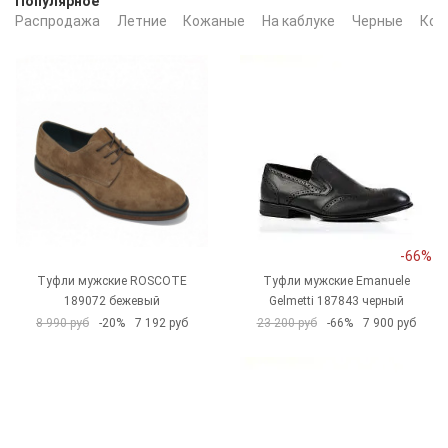
Популярное
Распродажа
Летние
Кожаные
На каблуке
Черные
Кор
-66%
Туфли мужские ROSCOTE
Туфли мужские Emanuele
189072 бежевый
Gelmetti 187843 черный
8 990 руб
-20%
7 192 руб
23 200 руб
-66%
7 900 руб