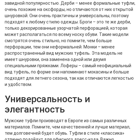
завидной популярностью. Дерби – менее формальные туфли,
очень похожие на оксфорды, но отличаются от них открытой
шнуровкой. Они очень практичны и универсальны, поэтому
подходят к любому стилю одежды. Броги – это те же дерби,
только декорированные узорчатой перфорацией, которая
может располагаться по всему носку обуви. Такие модели
смотрятся очень стильно, но помните, чем больше
перфорации, тем они неформальней. Монки – менее
распространенный вид мужских туфель. Эта модель не
имеет шнуровки, она заменена одной или двумя
специальными пряжками. Лоферы – самый неофициальный
вид туфель, по форме они напоминают мокасины и больше
подходят для летнего сезона, так как отличаются легкостью
и удобством.
Универсальность и
элегантность
Мужские туфли производят в Европе из самых различных
материалов. Помните, чем качественней и лучше материал,
тем долговечней будет обувь. Туфли в стиле «классика»
отлично подойдут для офисного дресс-кода. Важно