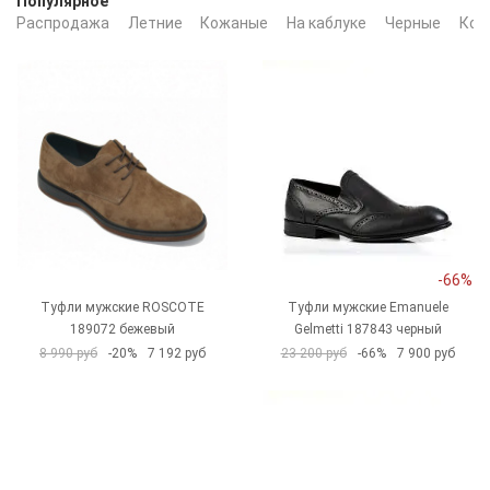
Популярное
Распродажа
Летние
Кожаные
На каблуке
Черные
Кор
-66%
Туфли мужские ROSCOTE
Туфли мужские Emanuele
189072 бежевый
Gelmetti 187843 черный
8 990 руб
-20%
7 192 руб
23 200 руб
-66%
7 900 руб