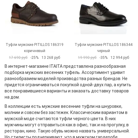
Туфли мужские PITILLOS 186319
Туфли мужские PITILLOS 186344
коричневый
черный
17 690 руб
-25%
13 268 руб
19 990 руб
-35%
12 994 руб
В интернет-магазине ITAITA представлена разнообразная
подборка мужских весенних туфель. Ассортимент удивит
разнообразием моделей производства разных брендов. Не
придется ограничиваться покупкой одной-двух пар, а купить
все понравившиеся варианты и заказать доставку товаров
на дом.
В коллекции есть мужские весенние туфли на шнуровке,
молнии и совсем без застежек. Классическим вариантом в
мужской моде считаются туфли черного цвета. В них
мужчины могут отправиться как в офис, так и на прогулку, в
ресторан, кино. Такую обувь можно назвать универсальной.
Но стилисты подчеркивают, что в мужском гардеробе