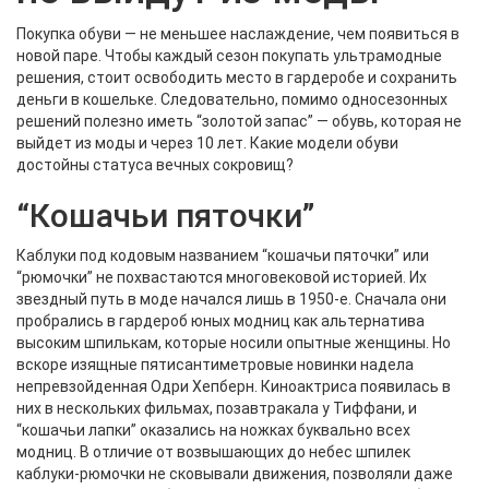
Покупка обуви — не меньшее наслаждение, чем появиться в
новой паре. Чтобы каждый сезон покупать ультрамодные
решения, стоит освободить место в гардеробе и сохранить
деньги в кошельке. Следовательно, помимо односезонных
решений полезно иметь “золотой запас” — обувь, которая не
выйдет из моды и через 10 лет. Какие модели обуви
достойны статуса вечных сокровищ?
“Кошачьи пяточки”
Каблуки под кодовым названием “кошачьи пяточки” или
“рюмочки” не похвастаются многовековой историей. Их
звездный путь в моде начался лишь в 1950-е. Сначала они
пробрались в гардероб юных модниц как альтернатива
высоким шпилькам, которые носили опытные женщины. Но
вскоре изящные пятисантиметровые новинки надела
непревзойденная Одри Хепберн. Киноактриса появилась в
них в нескольких фильмах, позавтракала у Тиффани, и
“кошачьи лапки” оказались на ножках буквально всех
модниц. В отличие от возвышающих до небес шпилек
каблуки-рюмочки не сковывали движения, позволяли даже