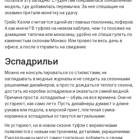
попала в эту западню. Студентам понравилась обновленная
модель, где добавилась перемычка. За нее спешащие на
экзамен прятали монетку на удачу.
Грейс Келли считается одной из главных поклонниц лоферов.
А как иначе? В туфлях на низком каблуке, чем-то похожих на
домашние тапочки или мокасины, удобно не спеша гулять по
каменистым склонам Монако. Или провести весь день в
офисе, а после отправить на свидание.
Эспадрильи
Можно не консультироваться со стилистами, не
заглядывать в модные журналы и не следить за сезонными
решениями дизайнеров, а просто дождаться теплого сезона,
достать из коробки эспадрильи и оказаться самой модной.
Причина проста: эспадрильи — обувь на все времена. Они не
устареют, как само лето. Пусть дизайнеры думают о длине
рукава или подола, а морской принт, плетеная сумка-
корзинка и эспадрильи останутся актуальными.
Не устареют, но в новом сезоне туфли с веревочками
появляются с новым настроением, деталями, украшениями.
Рукодельницы могут самостоятельно добавить к своим