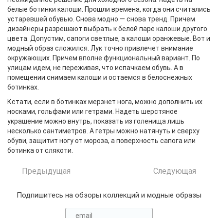
белые ботинки калоши. Прошли времена, когда они считались
устаревшей обувью. Снова модно — снова тренд. Причем
дизайнеры разрешают выбрать к белой паре калоши другого
цвета. Допустим, сапоги светлые, а калоши оранжевые. Вот и
модный образ сложился. Лук точно привлечет внимание
окружающих. Причем вполне функциональный вариант. По
улицам идем, не переживая, что испачкаем обувь. А в
помещении снимаем калоши и остаемся в белоснежных
ботинках.
Кстати, если в ботинках мерзнет нога, можно дополнить их
носками, гольфами или гетрами. Надеть шерстяное
украшение можно внутрь, показать из голенища лишь
несколько сантиметров. А гетры можно натянуть и сверху
обуви, защитит ногу от мороза, а поверхность сапога или
ботинка от слякоти.
Предыдущая
Следующая
Подпишитесь на обзоры коллекций и модные образы