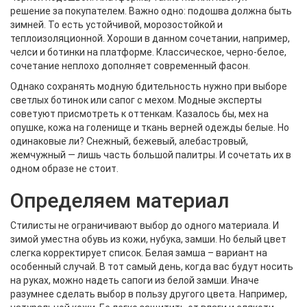
решение за покупателем. Важно одно: подошва должна быть
зимней. То есть устойчивой, морозостойкой и
теплоизоляционной. Хороши в данном сочетании, например,
челси и ботинки на платформе. Классическое, черно-белое,
сочетание неплохо дополняет современный фасон.
Однако сохранять модную бдительность нужно при выборе
светлых ботинок или сапог с мехом. Модные эксперты
советуют присмотреть к оттенкам. Казалось бы, мех на
опушке, кожа на голенище и ткань верней одежды белые. Но
одинаковые ли? Снежный, бежевый, алебастровый,
жемчужный — лишь часть большой палитры. И сочетать их в
одном образе не стоит.
Определяем материал
Стилисты не ограничивают выбор до одного материала. И
зимой уместна обувь из кожи, нубука, замши. Но белый цвет
слегка корректирует список. Белая замша – вариант на
особенный случай. В тот самый день, когда вас будут носить
на руках, можно надеть сапоги из белой замши. Иначе
разумнее сделать выбор в пользу другого цвета. Например,