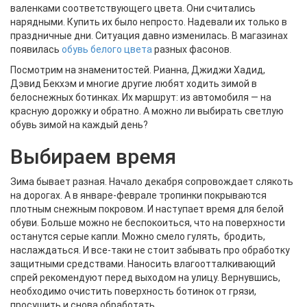
валенками соответствующего цвета. Они считались
нарядными. Купить их было непросто. Надевали их только в
праздничные дни. Ситуация давно изменилась. В магазинах
появилась
обувь белого цвета
разных фасонов.
Посмотрим на знаменитостей. Рианна, Джиджи Хадид,
Дэвид Бекхэм и многие другие любят ходить зимой в
белоснежных ботинках. Их маршрут: из автомобиля — на
красную дорожку и обратно. А можно ли выбирать светлую
обувь зимой на каждый день?
Выбираем время
Зима бывает разная. Начало декабря сопровождает слякоть
на дорогах. А в январе-феврале тропинки покрываются
плотным снежным покровом. И наступает время для белой
обуви. Больше можно не беспокоиться, что на поверхности
останутся серые капли. Можно смело гулять, бродить,
наслаждаться. И все-таки не стоит забывать про обработку
защитными средствами. Наносить влагоотталкивающий
спрей рекомендуют перед выходом на улицу. Вернувшись,
необходимо очистить поверхность ботинок от грязи,
просушить и снова обработать.