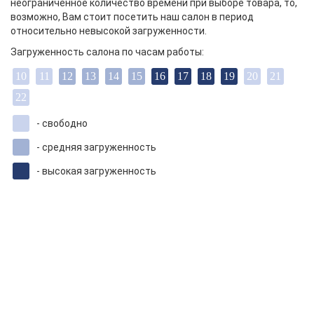
неограниченное количество времени при выборе товара, то,
возможно, Вам стоит посетить наш салон в период
относительно невысокой загруженности.
Загруженность салона по часам работы:
10
11
12
13
14
15
16
17
18
19
20
21
22
- свободно
- средняя загруженность
- высокая загруженность