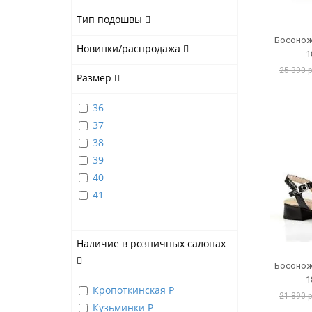
Тип подошвы
Босонож
Новинки/распродажа
1
25 390 
Размер
36
37
38
39
40
41
Наличие в розничных салонах
Босонож
1
Кропоткинская Р
21 890 
Кузьминки Р