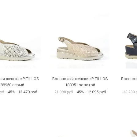
ки женские PITILLOS
Босоножки женские PITILLOS
Босонож
188950 серый
188951 золотой
13 470 руб
12 095 руб
руб
-45%
21 990 руб
-45%
19 290 