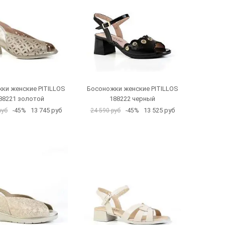
ки женские PITILLOS
Босоножки женские PITILLOS
88221 золотой
188222 черный
13 745 руб
13 525 руб
руб
-45%
24 590 руб
-45%