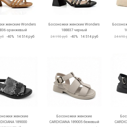
ки женские Wonders
Босоножки женские Wonders
Босонож
836 оранжевый
188837 черный
1
14 514 руб
14 514 руб
руб
-40%
24 190 руб
-40%
24 690 
оножки женские
Босоножки женские
Бос
DICIANA 189000
CARDICIANA 189005 бежевый
CARDIC