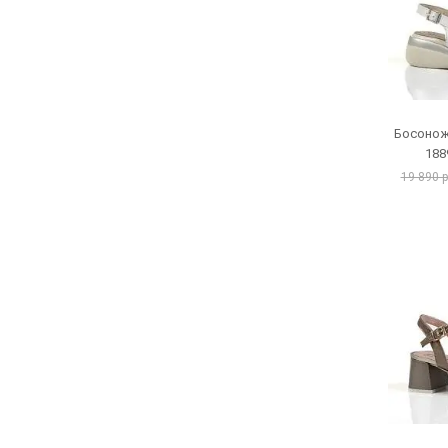
Босонож
188
19 890 