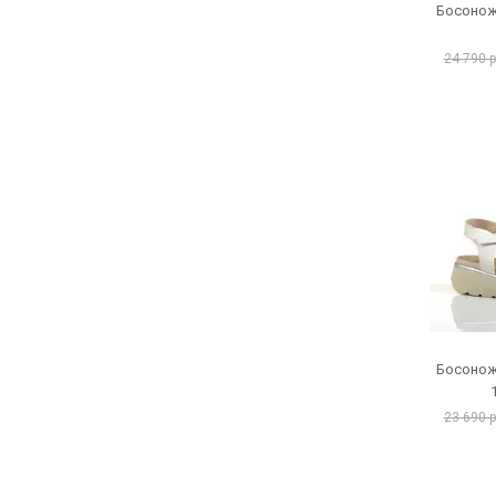
Босонож
24 790 
Босонож
23 690 