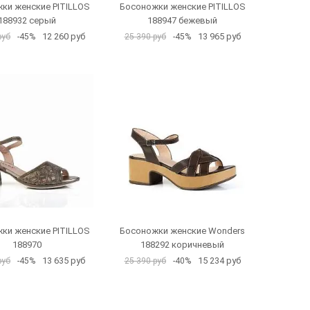
ки женские PITILLOS
Босоножки женские PITILLOS
188932 серый
188947 бежевый
12 260 руб
13 965 руб
руб
-45%
25 390 руб
-45%
ки женские PITILLOS
Босоножки женские Wonders
188970
188292 коричневый
13 635 руб
15 234 руб
руб
-45%
25 390 руб
-40%