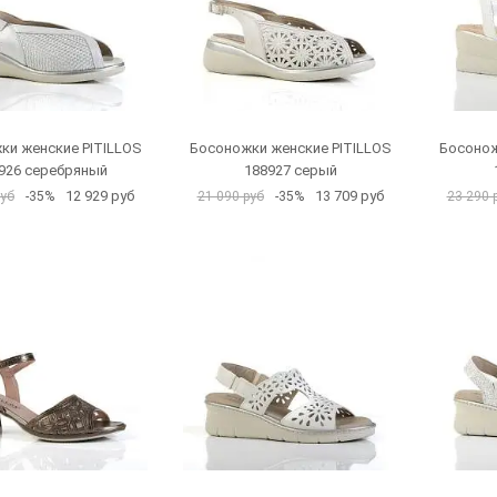
ки женские PITILLOS
Босоножки женские PITILLOS
Босонож
926 серебряный
188927 серый
12 929 руб
13 709 руб
руб
-35%
21 090 руб
-35%
23 290 