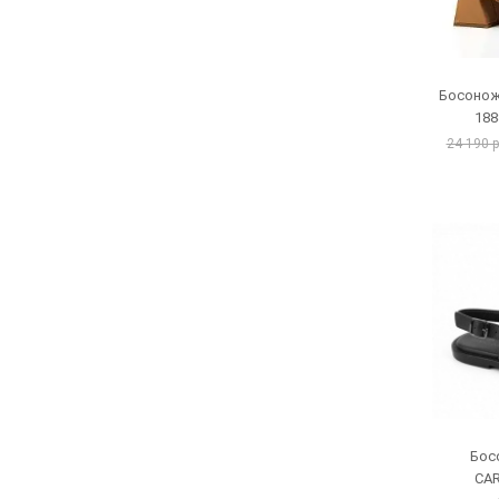
Босонож
188
24 190 
Бос
CAR