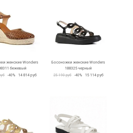
ки женские Wonders
Босоножки женские Wonders
88311 бежевый
188325 черный
14 814 руб
15 114 руб
руб
-40%
25 190 руб
-40%