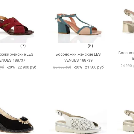
(7)
(5)
Босонож
ожки женские LES
Босоножки женские LES
1
ENUES 188737
VENUES 188739
24 990 
22 900 руб
21 500 руб
руб
-20%
26 900 руб
-20%