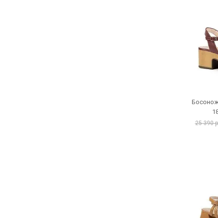
Босонож
1
25 390 