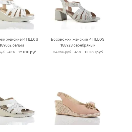
ки женские PITILLOS
Босоножки женские PITILLOS
189062 белый
188928 серебряный
12 810 руб
13 360 руб
руб
-45%
24 290 руб
-45%