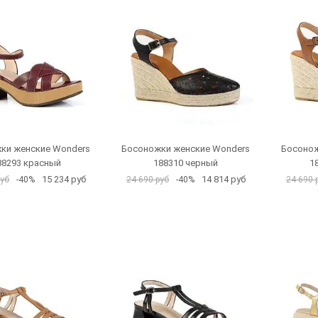
ки женские Wonders
Босоножки женские Wonders
Босонож
88293 красный
188310 черный
1
15 234 руб
14 814 руб
руб
-40%
24 690 руб
-40%
24 690 