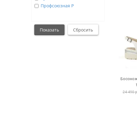
Профсоюзная Р
Босонож
24 490 