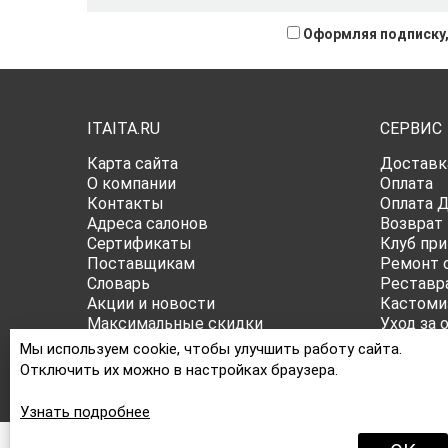
Оформляя подписку,
ITAITA.RU
СЕРВИС
Карта сайта
Доставк
О компании
Оплата
Контакты
Оплата 
Адреса салонов
Возврат
Сертификаты
Клуб при
Поставщикам
Ремонт 
Словарь
Реставр
Акции и новости
Кастоми
Максимальные скидки
Уход за 
Публичная оферта
Все о ра
Мы используем cookie, чтобы улучшить работу сайта.
Политика конфиденциальности
Отключить их можно в настройках браузера.
Узнать подробнее