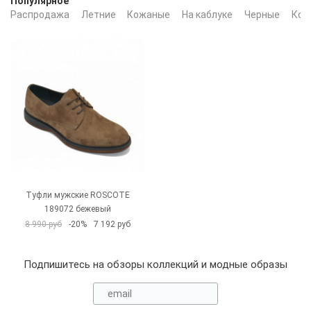
Популярное
Распродажа
Летние
Кожаные
На каблуке
Черные
Кор
Туфли мужские ROSCOTE
189072 бежевый
8 990 руб
-20%
7 192 руб
Подпишитесь на обзоры коллекций и модные образы