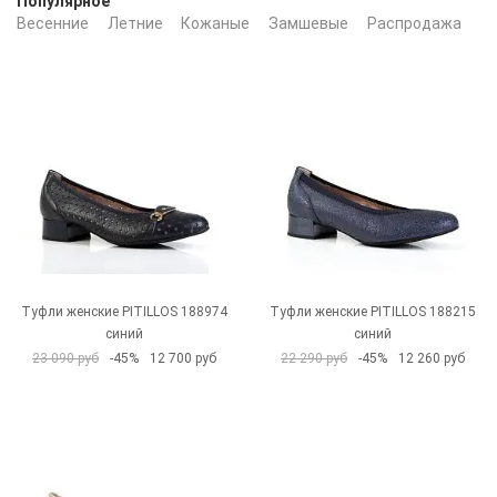
Популярное
Весенние
Летние
Кожаные
Замшевые
Распродажа
Бе
Туфли женские PITILLOS 188974
Туфли женские PITILLOS 188215
синий
синий
23 090 руб
-45%
12 700 руб
22 290 руб
-45%
12 260 руб