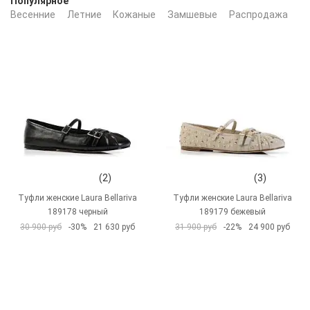
Популярное
Весенние
Летние
Кожаные
Замшевые
Распродажа
Бе
(2)
(3)
Туфли женские Laura Bellariva
Туфли женские Laura Bellariva
189178 черный
189179 бежевый
30 900 руб
-30%
21 630 руб
31 900 руб
-22%
24 900 руб