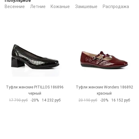
Популярное
Весенние
Летние
Кожаные
Замшевые
Распродажа
Бе
Туфли женские PITILLOS 186896
Туфли женские Wonders 186892
черный
красный
17 790 руб
-20%
14 232 руб
20 190 руб
-20%
16 152 руб