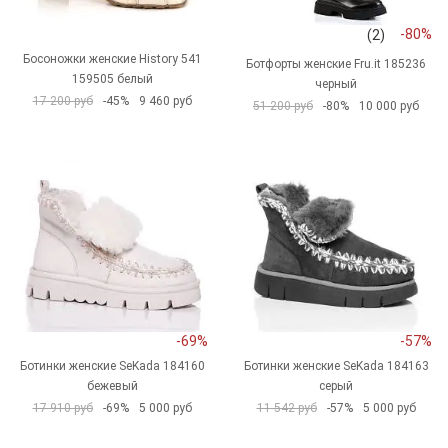
-80%
(2)
Босоножки женские History 541
Ботфорты женские Fru.it 185236
159505 белый
черный
17 200 руб
-45%
9 460 руб
51 200 руб
-80%
10 000 руб
-69%
-57%
Ботинки женские SeKada 184160
Ботинки женские SeKada 184163
бежевый
серый
17 910 руб
-69%
5 000 руб
11 542 руб
-57%
5 000 руб