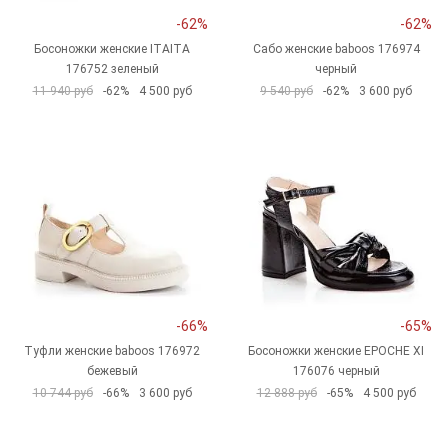
-62%
-62%
Босоножки женские ITAITA
Сабо женские baboos 176974
176752 зеленый
черный
11 940 руб
-62%
4 500 руб
9 540 руб
-62%
3 600 руб
-66%
-65%
Туфли женские baboos 176972
Босоножки женские EPOCHE XI
бежевый
176076 черный
10 744 руб
-66%
3 600 руб
12 888 руб
-65%
4 500 руб