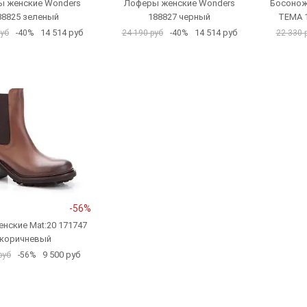
 женские Wonders
Лоферы женские Wonders
Босонож
88825 зеленый
188827 черный
TEMA 
14 514 руб
14 514 руб
руб
-40%
24 190 руб
-40%
22 330 
-56%
нские Mat:20 171747
коричневый
9 500 руб
руб
-56%