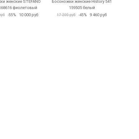
ки женские STEFANO
Босоножки женские History 541
168616 фиолетовый
159505 белый
10 000 руб
9 460 руб
руб
-55%
17 200 руб
-45%