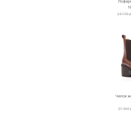
Лоферы
1
24 190 
Челси же
21 360 