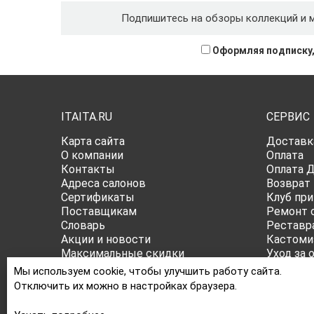
Подпишитесь на обзоры коллекций и 
Оформляя подписку,
ITAITA.RU
СЕРВИС
Карта сайта
Доставк
О компании
Оплата
Контакты
Оплата 
Адреса салонов
Возврат
Сертификаты
Клуб при
Поставщикам
Ремонт 
Словарь
Реставр
Акции и новости
Кастоми
Максимальные скидки
Уход за 
Публичная оферта
Все о ра
Мы используем cookie, чтобы улучшить работу сайта.
Политика конфиденциальности
Отключить их можно в настройках браузера.