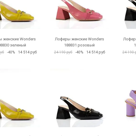
 женские Wonders
Лоферы женские Wonders
Лофер
88830 зеленый
188831 розовый
1
14 514 руб
14 514 руб
руб
-40%
24 190 руб
-40%
24 190 