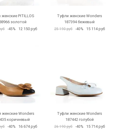
 женские PITILLOS
Туфли женские Wonders
88966 золотой
187394 бежевый
12 150 руб
15 114 руб
руб
-45%
25 190 руб
-40%
 женские Wonders
Туфли женские Wonders
435 коричневый
187442 голубой
16 674 руб
15 714 руб
руб
-40%
26 190 руб
-40%