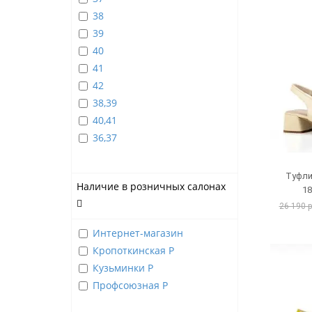
38
39
40
41
42
38,39
40,41
36,37
Туфли
Наличие в розничных салонах
1
26 190 
Интернет-магазин
Кропоткинская Р
Кузьминки Р
Профсоюзная Р