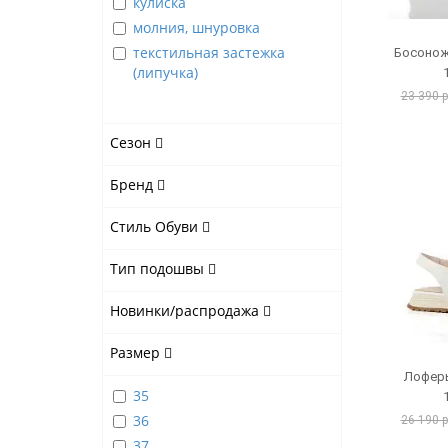
кулиска
молния, шнуровка
текстильная застежка
Босонож
(липучка)
23 390 
Сезон
Бренд
Стиль Обуви
Тип подошвы
Новинки/распродажа
Размер
Лоферы
35
36
26 190 
37