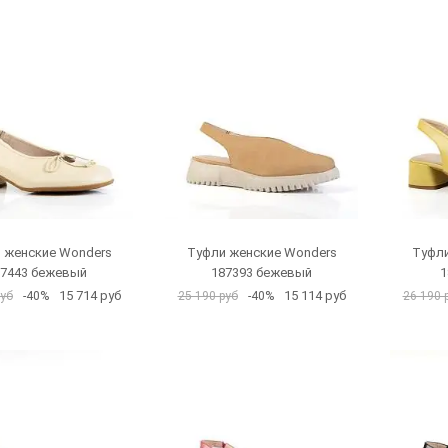
 женские Wonders
Туфли женские Wonders
Туфли
87443 бежевый
187393 бежевый
1
15 714 руб
15 114 руб
руб
-40%
25 190 руб
-40%
26 190 