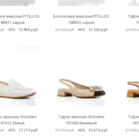
ки женские PITILLOS
Босоножки женские PITILLOS
Туфли
188931 серый
188932 серый
1
12 865 руб
12 260 руб
руб
-45%
22 290 руб
-45%
22 090 
 женские Wonders
Туфли женские Wonders
Туфли
187412 белый
187436 бежевый
187
15 714 руб
16 674 руб
руб
-40%
27 790 руб
-40%
27 790 