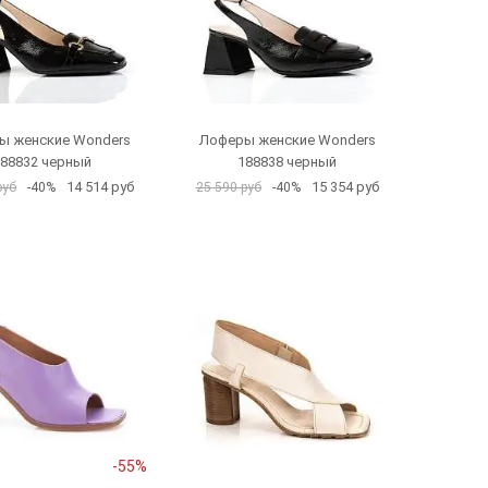
ы женские Wonders
Лоферы женские Wonders
88832 черный
188838 черный
14 514 руб
15 354 руб
руб
-40%
25 590 руб
-40%
-55%