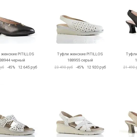
 женские PITILLOS
Туфли женские PITILLOS
Туфли
88944 черный
188955 серый
1
12 645 руб
12 920 руб
руб
-45%
23 490 руб
-45%
21 490 