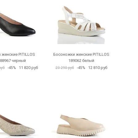
 женские PITILLOS
Босоножки женские PITILLOS
88967 черный
189062 белый
11 820 руб
12 810 руб
руб
-45%
23 290 руб
-45%