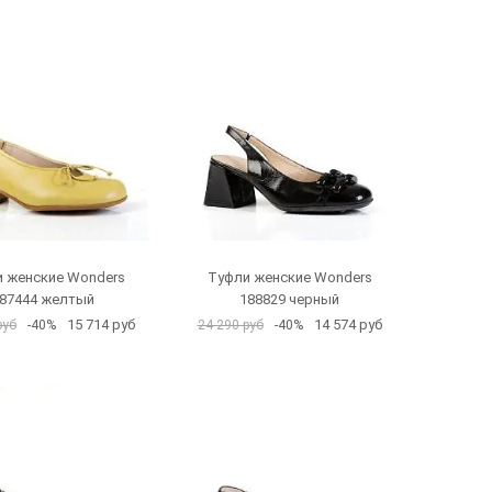
 женские Wonders
Туфли женские Wonders
87444 желтый
188829 черный
15 714 руб
14 574 руб
руб
-40%
24 290 руб
-40%