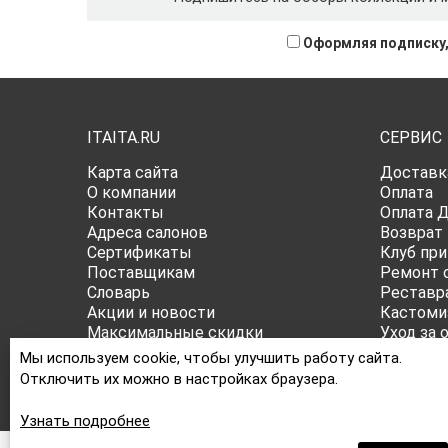
Оформляя подписку,
ITAITA.RU
СЕРВИС
Карта сайта
Доставк
О компании
Оплата
Контакты
Оплата 
Адреса салонов
Возврат
Сертификаты
Клуб при
Поставщикам
Ремонт 
Словарь
Реставр
Акции и новости
Кастоми
Максимальные скидки
Уход за 
Публичная оферта
Все о ра
Мы используем cookie, чтобы улучшить работу сайта.
Политика конфиденциальности
Отключить их можно в настройках браузера.
Узнать подробнее