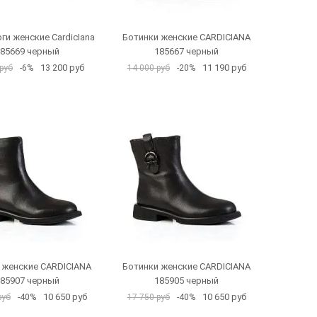
ги женские CardicIana
Ботинки женские CARDICIANA
85669 черный
185667 черный
13 200 руб
11 190 руб
руб
-6%
14 000 руб
-20%
 женские CARDICIANA
Ботинки женские CARDICIANA
85907 черный
185905 черный
10 650 руб
10 650 руб
руб
-40%
17 750 руб
-40%