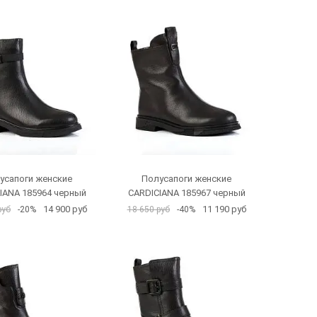
усапоги женские
Полусапоги женские
IANA 185964 черный
CARDICIANA 185967 черный
14 900 руб
11 190 руб
руб
-20%
18 650 руб
-40%