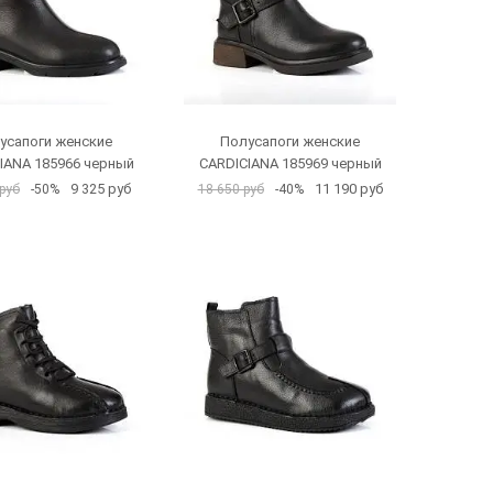
усапоги женские
Полусапоги женские
IANA 185966 черный
CARDICIANA 185969 черный
9 325 руб
11 190 руб
руб
-50%
18 650 руб
-40%