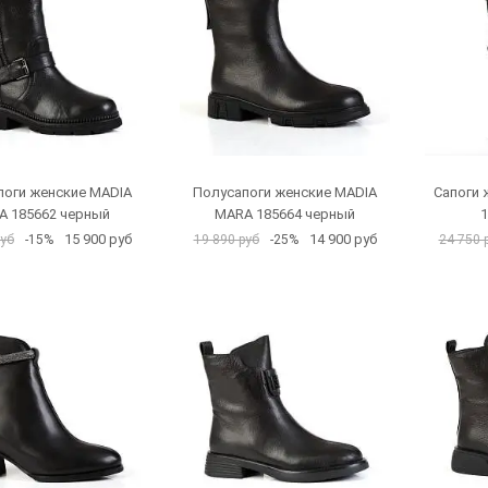
поги женские MADIA
Полусапоги женские MADIA
Сапоги 
A 185662 черный
MARA 185664 черный
1
15 900 руб
14 900 руб
руб
-15%
19 890 руб
-25%
24 750 