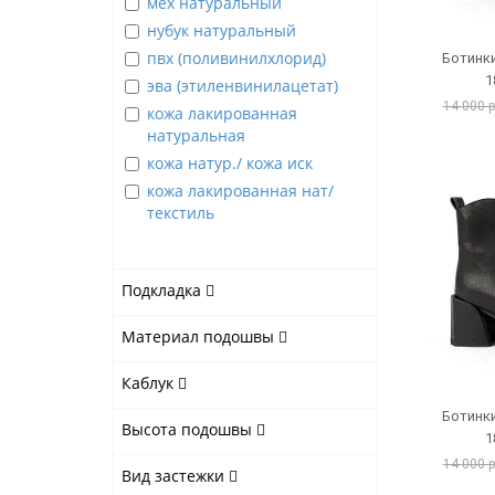
мех натуральный
нубук натуральный
пвх (поливинилхлорид)
Ботинки
1
эва (этиленвинилацетат)
14 000 
кожа лакированная
натуральная
кожа натур./ кожа иск
кожа лакированная нат/
текстиль
Подкладка
Материал подошвы
Каблук
Ботинки
Высота подошвы
1
14 000 
Вид застежки