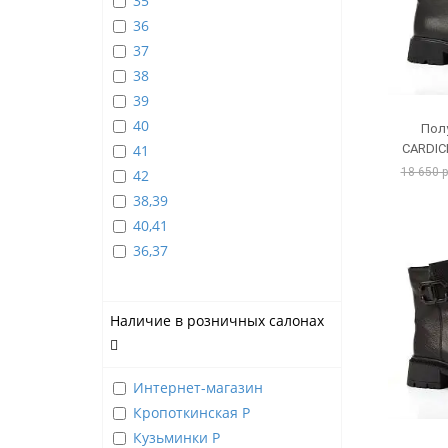
35
36
37
38
39
40
Пол
41
CARDIC
18 650 
42
38,39
40,41
36,37
Наличие в розничных салонах
Интернет-магазин
Кропоткинская Р
Кузьминки Р