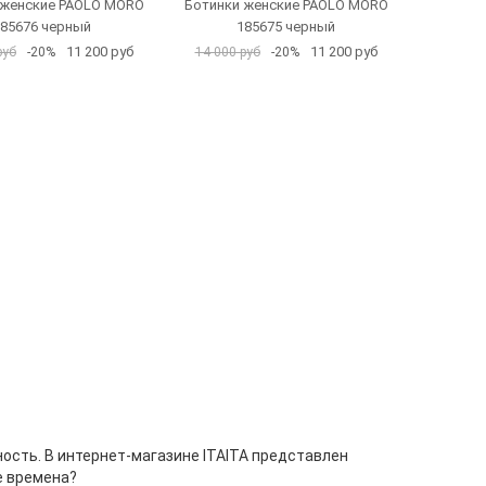
 женские PAOLO MORO
Ботинки женские PAOLO MORO
85676 черный
185675 черный
11 200 руб
11 200 руб
руб
-20%
14 000 руб
-20%
ность. В интернет-магазине ITAITA представлен
е времена?