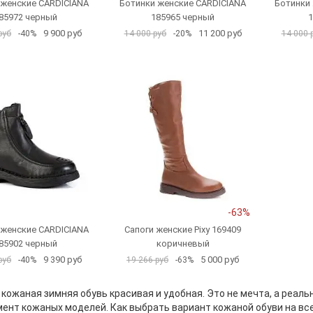
 женские CARDICIANA
Ботинки женские CARDICIANA
Ботинки
85972 черный
185965 черный
1
9 900 руб
11 200 руб
руб
-40%
14 000 руб
-20%
14 000 
-63%
 женские CARDICIANA
Сапоги женские Pixy 169409
85902 черный
коричневый
9 390 руб
5 000 руб
руб
-40%
19 266 руб
-63%
кожаная зимняя обувь красивая и удобная. Это не мечта, а реаль
ент кожаных моделей. Как выбрать вариант кожаной обуви на вс