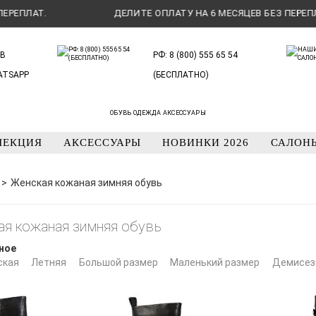
.
ДЕЛИТЕ ОПЛАТУ НА 6 МЕСЯЦЕВ БЕЗ ПЕРЕПЛАТ.
В
РФ: 8 (800) 555 65 54
ATSAPP
(БЕСПЛАТНО)
ОБУВЬ ОДЕЖДА АКСЕССУАРЫ
ЛЕКЦИЯ
АКСЕССУАРЫ
НОВИНКИ 2026
САЛОН
Женская кожаная зимняя обувь
ая кожаная зимняя обувь
ное
ская
Летняя
Большой размер
Маленький размер
Демисез