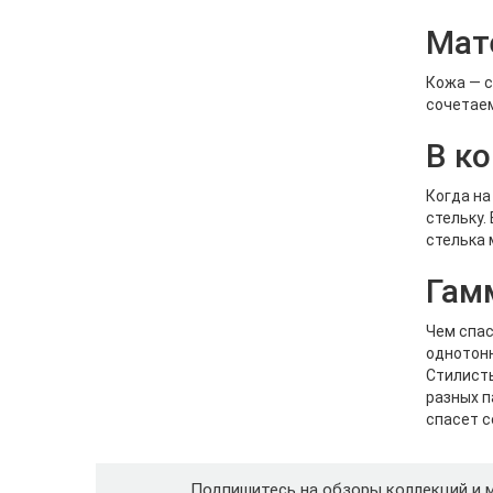
Мат
Кожа — с
сочетаем
В к
Когда на
стельку.
стелька 
Гам
Чем спас
однотонн
Стилисты
разных п
спасет с
Подпишитесь на обзоры коллекций и 