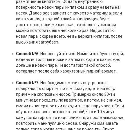
размягчение кипятком. Обдать внутреннюю
поверхность новой пары кипятком и сразу надеть на
носок. Далее все зависит от качеств материала; если
кожа мягкая, то одной такой манипуляции будет
достаточно, если же жесткая, то после высыхания
можно повторить еще несколько раз. Недостаток:
новая пара, скорее всего, не выдержит кипяток, после
высыхания загрубеет.
Способ №6.
Используйте пиво. Намочите обувь внутри,
наденьте толстые носки и затем походите как можно
дольше в новой паре. Недостаток: такой способ,
оставляет после себя характерный пивной аромат.
Способ №7.
Необходимо смочить внутреннюю
поверхность спиртом, потом сразу надеть на ногу,
причем на хлопковый носок. Примерно около 30-ти
минут надо походить по квартире, а потом, не снимая,
смочить поверхность и походить еще пару часов. Если
обувь оказалась настолько тесной, что и 10 минут
кажутся каторгой, то надо снимать, а после высыхания
повторить манипуляцию снова. Снаружи смачивать
только тогда, когда есть шанс ее поносить. Спирт