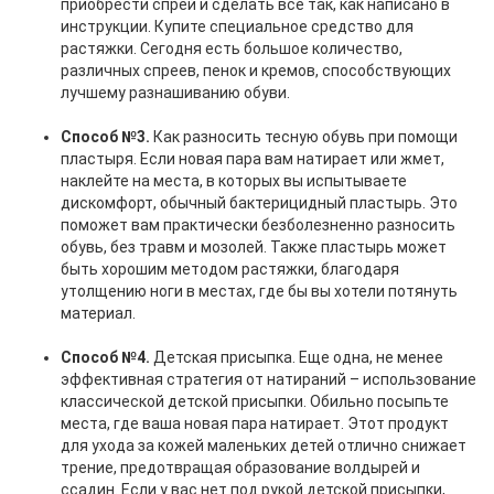
приобрести спрей и сделать все так, как написано в
инструкции. Купите специальное средство для
растяжки. Сегодня есть большое количество,
различных спреев, пенок и кремов, способствующих
лучшему разнашиванию обуви.
Способ №3.
Как разносить тесную обувь при помощи
пластыря. Если новая пара вам натирает или жмет,
наклейте на места, в которых вы испытываете
дискомфорт, обычный бактерицидный пластырь. Это
поможет вам практически безболезненно разносить
обувь, без травм и мозолей. Также пластырь может
быть хорошим методом растяжки, благодаря
утолщению ноги в местах, где бы вы хотели потянуть
материал.
Способ №4.
Детская присыпка. Еще одна, не менее
эффективная стратегия от натираний – использование
классической детской присыпки. Обильно посыпьте
места, где ваша новая пара натирает. Этот продукт
для ухода за кожей маленьких детей отлично снижает
трение, предотвращая образование волдырей и
ссадин. Если у вас нет под рукой детской присыпки,