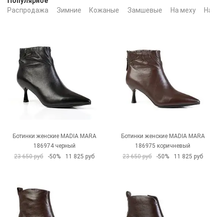
Популярное
Распродажа
Зимние
Кожаные
Замшевые
На меху
На 
Ботинки женские MADIA MARA
Ботинки женские MADIA MARA
186974 черный
186975 коричневый
23 650 руб
-50%
11 825 руб
23 650 руб
-50%
11 825 руб