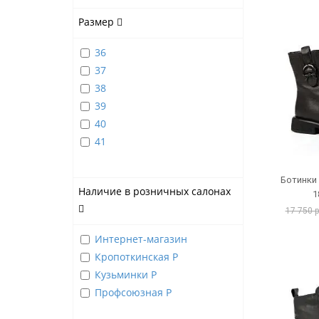
Размер
36
37
38
39
40
41
Ботинки
Наличие в розничных салонах
1
17 750 
Интернет-магазин
Кропоткинская Р
Кузьминки Р
Профсоюзная Р