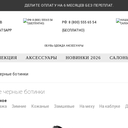
ДЕЛИТЕ ОПЛАТУ НА 6 МЕСЯЦЕВ БЕЗ ПЕРЕПЛАТ.
Д
В
РФ: 8 (800) 555 65 54
ATSAPP
(БЕСПЛАТНО)
ОБУВЬ ОДЕЖДА АКСЕССУАРЫ
ЛЕКЦИЯ
АКСЕССУАРЫ
НОВИНКИ 2026
САЛОН
ерные ботинки
е черные ботинки
ное
ажа
Зимние
Кожаные
Замшевые
На меху
На каблуке
Д