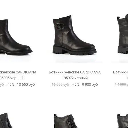
 женские CARDICIANA
Ботинки женские CARDICIANA
Ботинки
85905 черный
185972 черный
1
10 650 руб
9 900 руб
руб
-40%
16 500 руб
-40%
14 000 