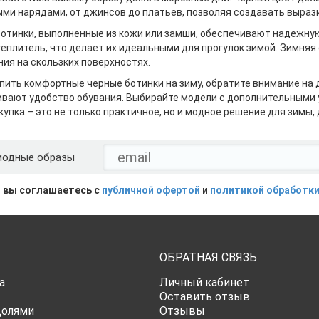
ми нарядами, от джинсов до платьев, позволяя создавать выраз
отинки, выполненные из кожи или замши, обеспечивают надежную
еплитель, что делает их идеальными для прогулок зимой. Зимня
ия на скользких поверхностях.
пить комфортные черные ботинки на зиму, обратите внимание на д
вают удобство обувания. Выбирайте модели с дополнительными у
купка – это не только практичное, но и модное решение для зимы
модные образы
 вы соглашаетесь с
публичной офертой
и
политикой обработки
ОБРАТНАЯ СВЯЗЬ
а
Личный кабинет
Оставить отзыв
Долями
Отзывы