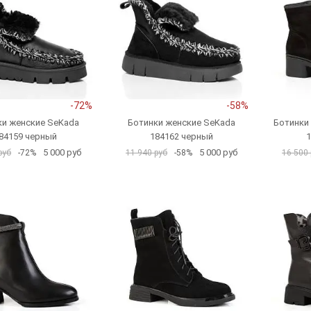
-72%
-58%
ки женские SeKada
Ботинки женские SeKada
Ботинки
84159 черный
184162 черный
1
5 000 руб
5 000 руб
руб
-72%
11 940 руб
-58%
16 500 