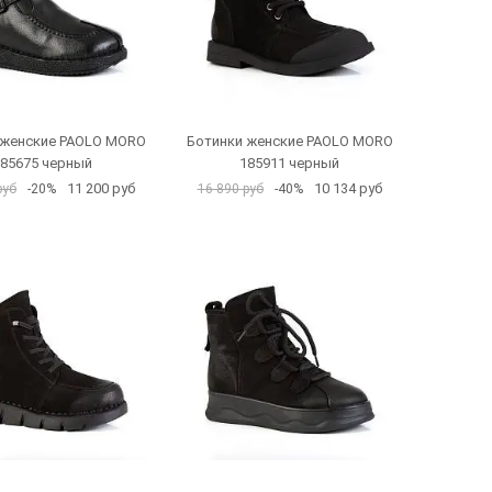
 женские PAOLO MORO
Ботинки женские PAOLO MORO
85675 черный
185911 черный
11 200 руб
10 134 руб
руб
-20%
16 890 руб
-40%