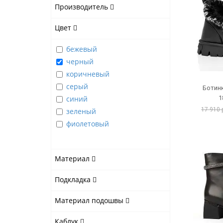
Производитель
Цвет
бежевый
черный
коричневый
серый
Ботин
синий
1
17 910 
зеленый
фиолетовый
Материал
Подкладка
Материал подошвы
Каблук