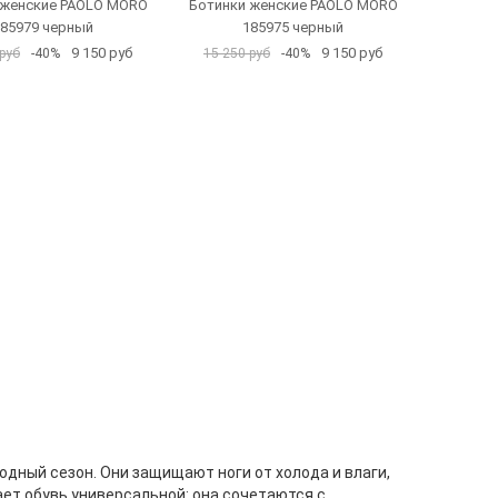
 женские PAOLO MORO
Ботинки женские PAOLO MORO
85979 черный
185975 черный
9 150 руб
9 150 руб
руб
-40%
15 250 руб
-40%
одный сезон. Они защищают ноги от холода и влаги,
ет обувь универсальной: она сочетаются с