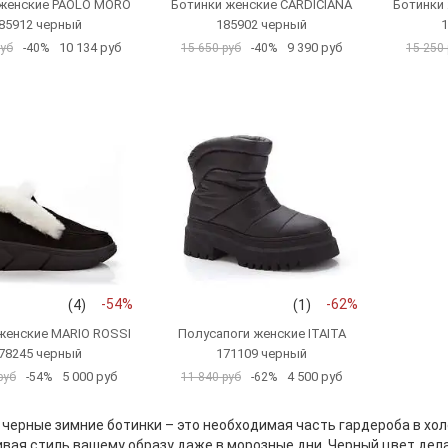
 женские PAOLO MORO
Ботинки женские CARDICIANA
Ботинки
85912 черный
185902 черный
1
10 134 руб
9 390 руб
руб
-40%
15 650 руб
-40%
15 250 
-54%
-62%
(4)
(1)
женские MARIO ROSSI
Полусапоги женские ITAITA
78245 черный
171109 черный
5 000 руб
4 500 руб
руб
-54%
11 840 руб
-62%
черные зимние ботинки – это необходимая часть гардероба в хол
вая стиль вашему образу даже в морозные дни. Черный цвет дела