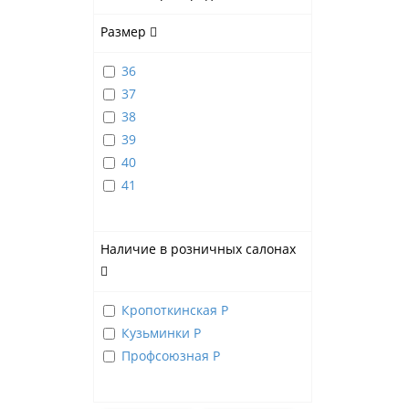
Размер
36
37
38
39
40
41
Наличие в розничных салонах
Кропоткинская Р
Кузьминки Р
Профсоюзная Р