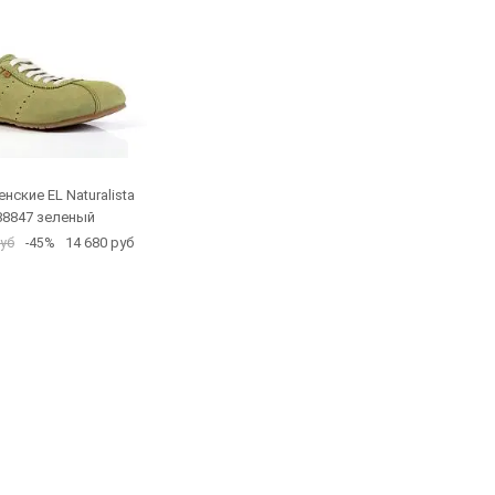
нские EL Naturalista
88847 зеленый
14 680 руб
руб
-45%