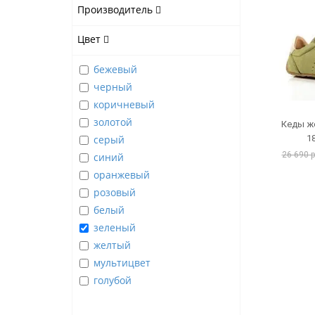
Производитель
Цвет
бежевый
черный
коричневый
золотой
Кеды же
серый
1
26 690 
синий
оранжевый
розовый
белый
зеленый
желтый
мультицвет
голубой