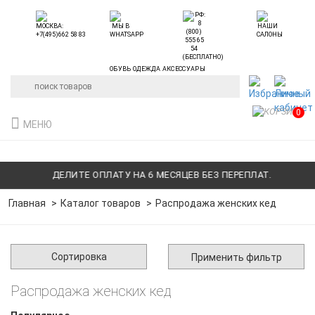
ОБУВЬ ОДЕЖДА АКСЕССУАРЫ
0
МЕНЮ
ДЕЛИТЕ ОПЛАТУ НА 6 МЕСЯЦЕВ БЕЗ ПЕРЕПЛАТ.
ДЕ
Главная
Каталог товаров
Распродажа женских кед
Сортировка
Применить фильтр
Распродажа женских кед