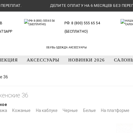
ЕПЛАТ.
ДЕЛИТЕ ОПЛАТУ НА 6 МЕСЯЦЕВ БЕЗ ПЕРЕПЛАТ.
В
РФ: 8 (800) 555 65 54
ATSAPP
(БЕСПЛАТНО)
ОБУВЬ ОДЕЖДА АКСЕССУАРЫ
ЛЕКЦИЯ
АКСЕССУАРЫ
НОВИНКИ 2026
САЛОН
е 36
женские 36
ное
ажа
Кожаные
На каблуке
Черные
Белые
На платформе