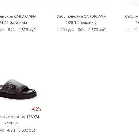
енские CARDICIANA
Сабо женские CARDICIANA
Сабо ж
89011 бежевый
189016 бежевый
1
4 875 руб
4 875 руб
руб
-50%
9 750 руб
-50%
11 150 
-62%
нские baboos 176974
черный
3 600 руб
руб
-62%