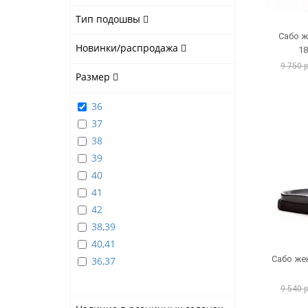
Тип подошвы
Сабо ж
Новинки/распродажа
1
9 750 
Размер
36
37
38
39
40
41
42
38,39
40,41
Сабо же
36,37
9 540 