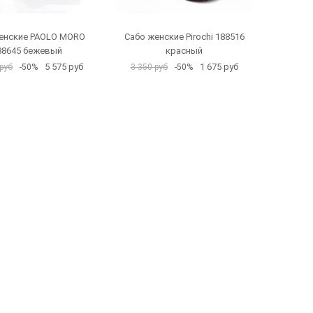
енские PAOLO MORO
Сабо женские Pirochi 188516
88645 бежевый
красный
5 575 руб
1 675 руб
руб
-50%
3 350 руб
-50%