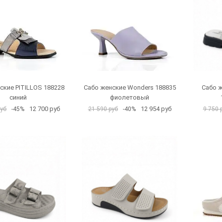
ские PITILLOS 188228
Сабо женские Wonders 188835
Сабо 
синий
фиолетовый
12 700 руб
12 954 руб
руб
-45%
21 590 руб
-40%
9 750 