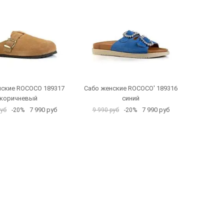
нские ROCOCO 189317
Сабо женские ROCOCO' 189316
коричневый
синий
7 990 руб
7 990 руб
руб
-20%
9 990 руб
-20%