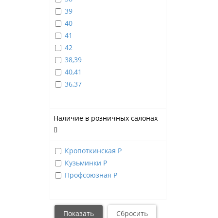
39
40
41
42
38,39
40,41
36,37
Наличие в розничных салонах
Кропоткинская Р
Кузьминки Р
Профсоюзная Р