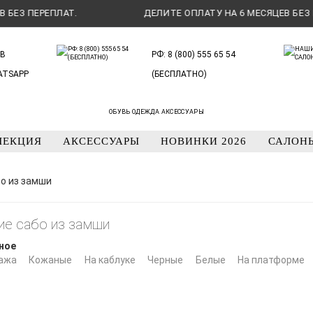
З ПЕРЕПЛАТ.
ДЕЛИТЕ ОПЛАТУ НА 6 МЕСЯЦЕВ БЕЗ ПЕР
В
РФ: 8 (800) 555 65 54
ATSAPP
(БЕСПЛАТНО)
ОБУВЬ ОДЕЖДА АКСЕССУАРЫ
ЛЕКЦИЯ
АКСЕССУАРЫ
НОВИНКИ 2026
САЛОН
о из замши
ие сабо из замши
ное
ажа
Кожаные
На каблуке
Черные
Белые
На платформе