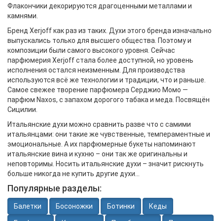
Флакончики декорируются драгоценными металлами и
камнями.
Бренд Xerjoff как раз из таких. Духи этого бренда изначально
выпускались только для высшего общества. Поэтому и
композиции были самого высокого уровня. Сейчас
парфюмерия Xerjoff стала более доступной, но уровень
исполнения остался неизменным. Для производства
используются всё же технологии и традиции, что и раньше.
Самое свежее творение парфюмера Серджио Момо —
парфюм Naxos, с запахом дорогого табака и меда. Посвящён
Сицилии.
Итальянские духи можно сравнить разве что с самими
итальянцами: они такие же чувственные, темпераментные и
эмоциональные. А их парфюмерные букеты напоминают
итальянские вина и кухню – они так же оригинальны и
неповторимы. Носить итальянские духи – значит рискнуть
больше никогда не купить другие духи…
Популярные разделы:
Балетки
Босоножки
Ботинки
Кеды