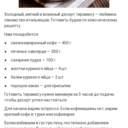
Холодный, мягкий и влажный десерт тирамису — любимое
лакомство итальянцев. Готовить будем по классическому
рецепту.
Нам понадобится:
● свежезаваренный кофе — 450 г.
● печенье савоярди — 300 г.
● сахарная пудра — 100 г.
● желтки куриного яйца — 4 шт.
● белки куриного яйца — 3 шт.
● порошок какао — для присыпки.
Готовить тирамису нужно минимум за 5 часов до подачи,
чтобы десерт успел настояться.
Для начала варим эспрессо. Если кофемашины нет, варим
крепкий кофе в турке или кофеварке.
Белки взбиваем в густую пену, постепенно добавляем