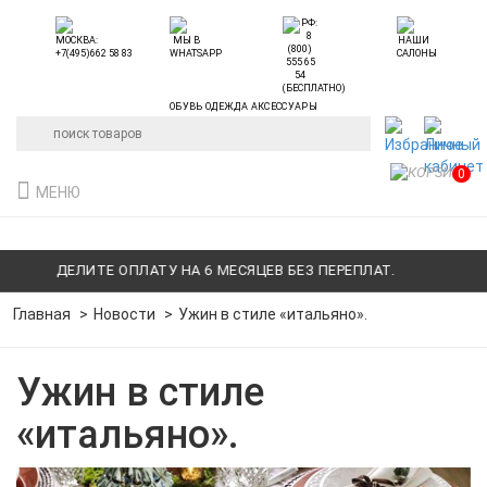
ОБУВЬ ОДЕЖДА АКСЕССУАРЫ
0
МЕНЮ
ДЕЛИТЕ ОПЛАТУ НА 6 МЕСЯЦЕВ БЕЗ ПЕРЕПЛАТ.
ДЕЛ
Главная
Новости
Ужин в стиле «итальяно».
Ужин в стиле
«итальяно».