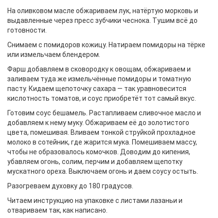
На оливковом масле обжариваем лук, натёртую морковь и
выдавленные через пресс зубчики чеснока. Тушим всё до
готовности.
Снимаем с помидоров кожицу. Натираем помидоры на тёрке
или измельчаем блендером.
Фарш добавляем в сковородку к овощам, обжариваем и
заливаем туда же измельчённые помидоры и томатную
пасту. Кидаем щепоточку сахара — так уравновесится
кислотность томатов, и соус приобретёт тот самый вкус.
Готовим соус бешамель. Растапливаем сливочное масло и
добавляем к нему муку. Обжариваем её до золотистого
цвета, помешивая. Вливаем тонкой струйкой прохладное
молоко в сотейник, где жарится мука. Помешиваем массу,
чтобы не образовалось комочков. Доводим до кипения,
убавляем огонь, солим, перчим и добавляем щепотку
мускатного ореха. Выключаем огонь и даем соусу остыть.
Разогреваем духовку до 180 градусов.
Читаем инструкцию на упаковке с листами лазаньи и
отвариваем так, как написано.