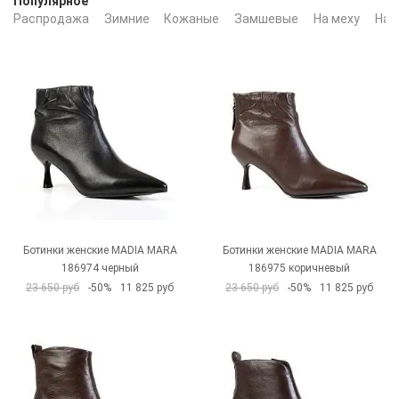
Популярное
Распродажа
Зимние
Кожаные
Замшевые
На меху
На 
Ботинки женские MADIA MARA
Ботинки женские MADIA MARA
186974 черный
186975 коричневый
23 650 руб
-50%
11 825 руб
23 650 руб
-50%
11 825 руб