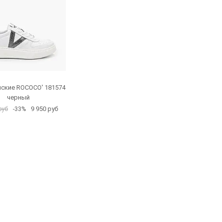
ские ROCOCO' 181574
черный
9 950 руб
руб
-33%