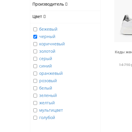
Производитель
Цвет
бежевый
черный
коричневый
золотой
Кеды жен
серый
14 790 
синий
оранжевый
розовый
белый
зеленый
желтый
мультицвет
голубой