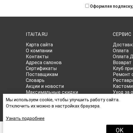
Оформляя подписку,
ITAITA.RU
СЕРВИС
Карта сайта
Доставк
О компании
Оплата
Контакты
Оплата 
Адреса салонов
Возврат
Сертификаты
Клуб при
Поставщикам
Ремонт 
Словарь
Реставр
Акции и новости
Кастоми
Максимальные скидки
Уход за 
Публичная оферта
Все о ра
Мы используем cookie, чтобы улучшить работу сайта.
Политика конфиденциальности
Отключить их можно в настройках браузера.
Узнать подробнее
OK
ПРИНИМАЕМ К ОПЛАТЕ