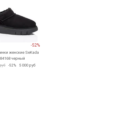
-52%
инки женские SeKada
84168 черный
5 000 руб
руб
-52%