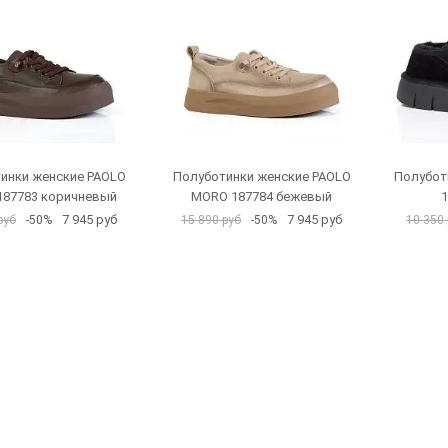
инки женские PAOLO
Полуботинки женские PAOLO
Полубот
87783 коричневый
MORO 187784 бежевый
1
7 945 руб
7 945 руб
руб
-50%
15 890 руб
-50%
10 350 