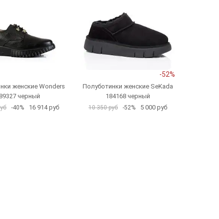
-52%
нки женские Wonders
Полуботинки женские SeKada
89327 черный
184168 черный
16 914 руб
5 000 руб
руб
-40%
10 350 руб
-52%