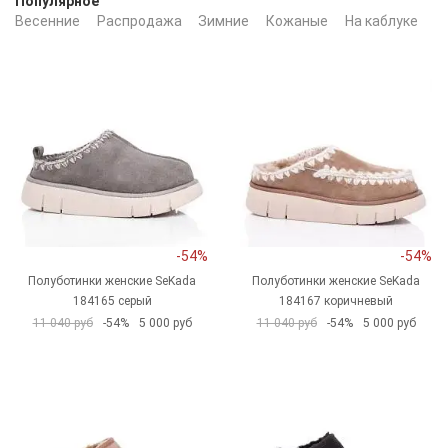
Популярное
Весенние
Распродажа
Зимние
Кожаные
На каблуке
Ч
-54%
-54%
Полуботинки женские SeKada
Полуботинки женские SeKada
184165 серый
184167 коричневый
11 040 руб
-54%
5 000 руб
11 040 руб
-54%
5 000 руб