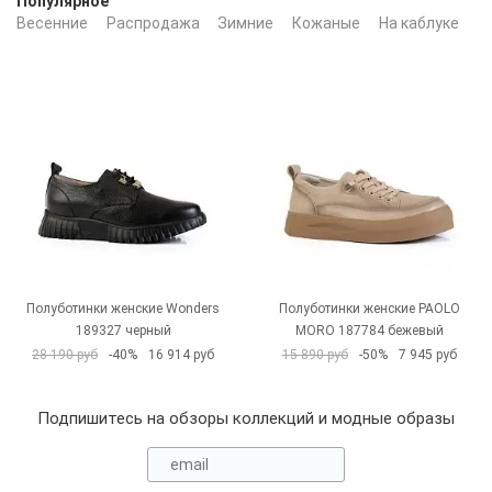
Популярное
Весенние
Распродажа
Зимние
Кожаные
На каблуке
Ч
Полуботинки женские Wonders
Полуботинки женские PAOLO
189327 черный
MORO 187784 бежевый
28 190 руб
-40%
16 914 руб
15 890 руб
-50%
7 945 руб
Подпишитесь на обзоры коллекций и модные образы