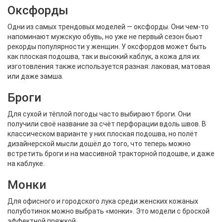
Оксфорды
Одни из самых трендовых моделей — оксфорды. Они чем-то
напоминают мужскую обувь, но уже не первый сезон бьют
рекорды популярности у женщин. У оксфордов может быть
как плоская подошва, так и высокий каблук, а кожа для их
изготовления также используется разная: лаковая, матовая
или даже замша.
Броги
Для сухой и тёплой погоды часто выбирают броги. Они
получили своё название за счёт перфорации вдоль швов. В
классическом варианте у них плоская подошва, но полёт
дизайнерской мысли дошёл до того, что теперь можно
встретить броги и на массивной тракторной подошве, и даже
на каблуке.
Монки
Для офисного и городского лука среди женских кожаных
полуботинок можно выбрать «монки». Это модели с броской
эффектной пряжкой.